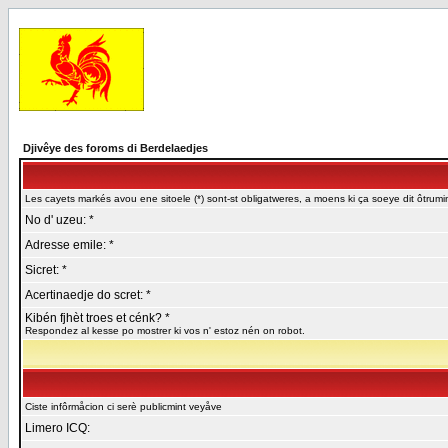
Djivêye des foroms di Berdelaedjes
Les cayets markés avou ene sitoele (*) sont-st obligatweres, a moens ki ça soeye dit ôtrumin
No d' uzeu: *
Adresse emile: *
Sicret: *
Acertinaedje do scret: *
Kibén fjhèt troes et cénk? *
Respondez al kesse po mostrer ki vos n' estoz nén on robot.
Ciste infôrmåcion ci serè publicmint veyåve
Limero ICQ: