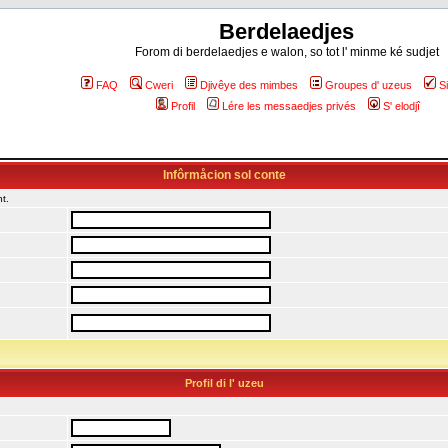
Berdelaedjes
Forom di berdelaedjes e walon, so tot l' minme ké sudjet
FAQ
Cweri
Djivêye des mimbes
Groupes d' uzeus
S
Profil
Lére les messaedjes privés
S' elodjî
Infôrmåcion sol conte
t.
Profil di l' uzeu