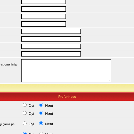
-st ene limite
Preferinces
Oyi
Neni
Oyi
Neni
Oyi
Neni
jî çoula po