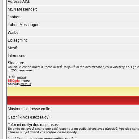
Adresse AIM:
MSN Messenger:
Jabber:
Yahoo Messenger:
Waibe:
Eplaeçmint:
Mestî:
Interesses:
Sinateure:
Çoucial c' est on boket d' tecse ki serè radjouté al fén des messaedjes ki vos scrijhoz. I gn a
di 255 caracteres
HTML
metou
BBCode
metou
Xhinåds
metous
Mostrer mi adresse emile:
Catchî ki vos estoz raloyî:
Tofer mi notifyî des responses:
Èn emile est evoyî cwand ene sakî respond a on sudjet ki vos avoz pårticipé. Vos ploz cand
tchaeke sudjet cwand vos scrijhoz on messaedje.