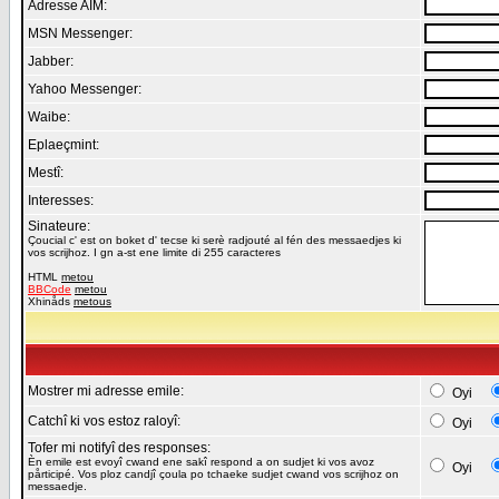
Adresse AIM:
MSN Messenger:
Jabber:
Yahoo Messenger:
Waibe:
Eplaeçmint:
Mestî:
Interesses:
Sinateure:
Çoucial c' est on boket d' tecse ki serè radjouté al fén des messaedjes ki
vos scrijhoz. I gn a-st ene limite di 255 caracteres
HTML
metou
BBCode
metou
Xhinåds
metous
Mostrer mi adresse emile:
Oyi
Catchî ki vos estoz raloyî:
Oyi
Tofer mi notifyî des responses:
Èn emile est evoyî cwand ene sakî respond a on sudjet ki vos avoz
Oyi
pårticipé. Vos ploz candjî çoula po tchaeke sudjet cwand vos scrijhoz on
messaedje.