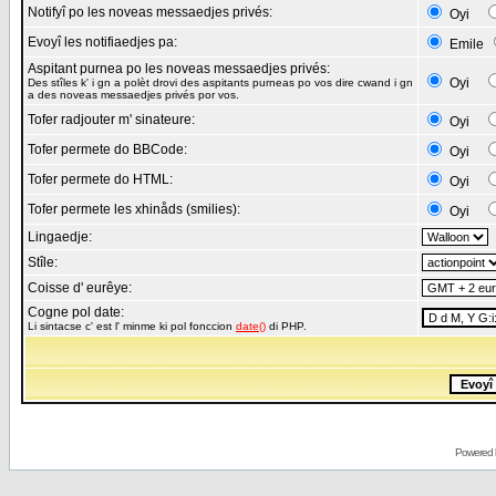
Notifyî po les noveas messaedjes privés:
Oyi
Evoyî les notifiaedjes pa:
Emile
Aspitant purnea po les noveas messaedjes privés:
Oyi
Des stîles k' i gn a polèt drovi des aspitants purneas po vos dire cwand i gn
a des noveas messaedjes privés por vos.
Tofer radjouter m' sinateure:
Oyi
Tofer permete do BBCode:
Oyi
Tofer permete do HTML:
Oyi
Tofer permete les xhinåds (smilies):
Oyi
Lingaedje:
Stîle:
Coisse d' eurêye:
Cogne pol date:
Li sintacse c' est l' minme ki pol fonccion
date()
di PHP.
Powered