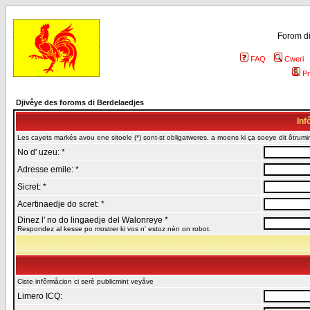
Forom di
FAQ
Cweri
Pr
Djivêye des foroms di Berdelaedjes
Inf
Les cayets markés avou ene sitoele (*) sont-st obligatweres, a moens ki ça soeye dit ôtrumin
No d' uzeu: *
Adresse emile: *
Sicret: *
Acertinaedje do scret: *
Dinez l' no do lingaedje del Walonreye *
Respondez al kesse po mostrer ki vos n' estoz nén on robot.
Ciste infôrmåcion ci serè publicmint veyåve
Limero ICQ: