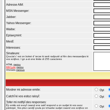
Adresse AIM:
MSN Messenger:
Jabber:
Yahoo Messenger:
Waibe:
Eplaeçmint:
Mestî:
Interesses:
Sinateure:
Çoucial c' est on boket d' tecse ki serè radjouté al fén des messaedjes ki
vos scrijhoz. I gn a-st ene limite di 255 caracteres
HTML
metou
BBCode
metou
Xhinåds
metous
Mostrer mi adresse emile:
Oyi
Catchî ki vos estoz raloyî:
Oyi
Tofer mi notifyî des responses:
Èn emile est evoyî cwand ene sakî respond a on sudjet ki vos avoz
Oyi
pårticipé. Vos ploz candjî çoula po tchaeke sudjet cwand vos scrijhoz on