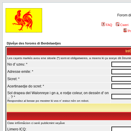
Forom di
FAQ
Cweri
Pr
Djivêye des foroms di Berdelaedjes
Inf
Les cayets markés avou ene sitoele (*) sont-st obligatweres, a moens ki ça soeye dit ôtrumin
No d' uzeu: *
Adresse emile: *
Sicret: *
Acertinaedje do scret: *
Sol drapea del Walonreye i gn a, e rodje coleur, on dessén d' on
... ? *
Respondez al kesse po mostrer ki vos n' estoz nén on robot.
Ciste infôrmåcion ci serè publicmint veyåve
Limero ICQ: