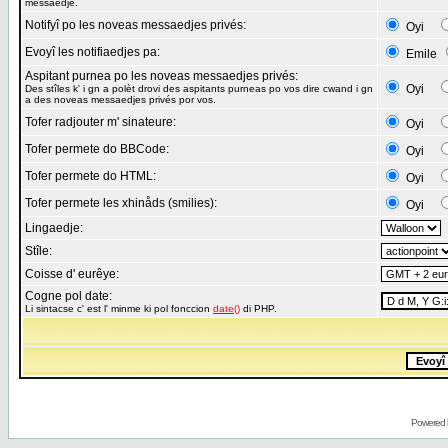
messaedje.
Notifyî po les noveas messaedjes privés:
Oyi
Evoyî les notifiaedjes pa:
Emile
Aspitant purnea po les noveas messaedjes privés:
Oyi
Des stîles k' i gn a polèt drovi des aspitants purneas po vos dire cwand i gn
a des noveas messaedjes privés por vos.
Tofer radjouter m' sinateure:
Oyi
Tofer permete do BBCode:
Oyi
Tofer permete do HTML:
Oyi
Tofer permete les xhinåds (smilies):
Oyi
Lingaedje:
Stîle:
Coisse d' eurêye:
Cogne pol date:
Li sintacse c' est l' minme ki pol fonccion
date()
di PHP.
Powered