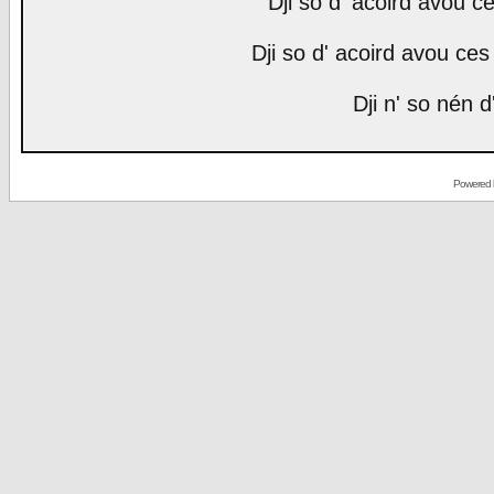
Dji so d' acoird avou ce
Dji so d' acoird avou ces 
Dji n' so nén d
Powered