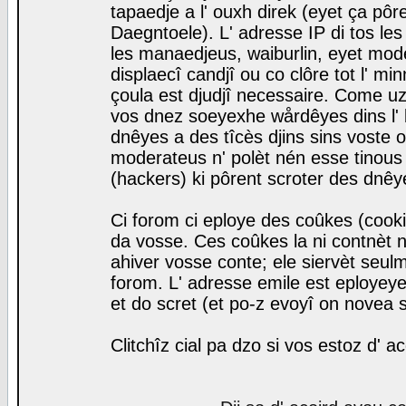
tapaedje a l' ouxh direk (eyet ça pô
Daegntoele). L' adresse IP di tos le
les manaedjeus, waiburlin, eyet modera
displaecî candjî ou co clôre tot l' m
çoula est djudjî necessaire. Come uz
vos dnez soeyexhe wårdêyes dins l' 
dnêyes a des tîcès djins sins voste o
moderateus n' polèt nén esse tinous
(hackers) ki pôrent scroter des dnêy
Ci forom ci eploye des coûkes (cook
da vosse. Ces coûkes la ni contnèt 
ahiver vosse conte; ele siervèt seulm
forom. L' adresse emile est eployeye 
et do scret (et po-z evoyî on novea s
Clitchîz cial pa dzo si vos estoz d' a