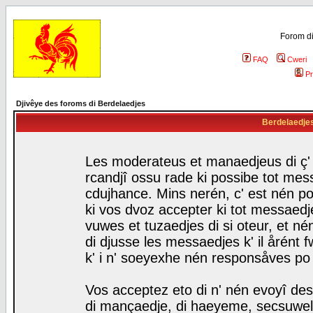
Forom di
FAQ
Cweri
Pr
Djivêye des foroms di Berdelaedjes
Berdelaedjes 
Les moderateus et manaedjeus di ç' f
rcandjî ossu rade ki possibe tot mess
cdujhance. Mins nerén, c' est nén po
ki vos dvoz accepter ki tot messaedje
vuwes et tuzaedjes di si oteur, et 
di djusse les messaedjes k' il årént 
k' i n' soeyexhe nén responsåves po
Vos acceptez eto di n' nén evoyî des
di mançaedje, di haeyeme, secsuwels 