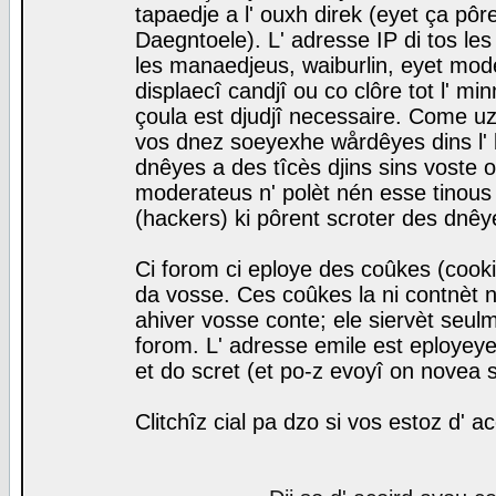
tapaedje a l' ouxh direk (eyet ça pô
Daegntoele). L' adresse IP di tos le
les manaedjeus, waiburlin, eyet modera
displaecî candjî ou co clôre tot l' m
çoula est djudjî necessaire. Come uz
vos dnez soeyexhe wårdêyes dins l' 
dnêyes a des tîcès djins sins voste o
moderateus n' polèt nén esse tinous
(hackers) ki pôrent scroter des dnêy
Ci forom ci eploye des coûkes (cook
da vosse. Ces coûkes la ni contnèt 
ahiver vosse conte; ele siervèt seulm
forom. L' adresse emile est eployeye 
et do scret (et po-z evoyî on novea s
Clitchîz cial pa dzo si vos estoz d' a