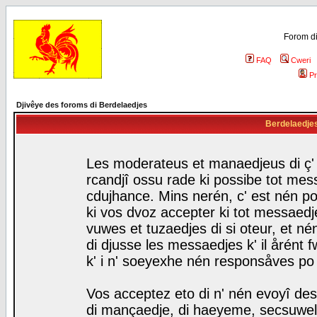
Forom di
FAQ
Cweri
Pr
Djivêye des foroms di Berdelaedjes
Berdelaedjes 
Les moderateus et manaedjeus di ç' f
rcandjî ossu rade ki possibe tot mess
cdujhance. Mins nerén, c' est nén po
ki vos dvoz accepter ki tot messaedje
vuwes et tuzaedjes di si oteur, et 
di djusse les messaedjes k' il årént 
k' i n' soeyexhe nén responsåves po
Vos acceptez eto di n' nén evoyî des
di mançaedje, di haeyeme, secsuwels 