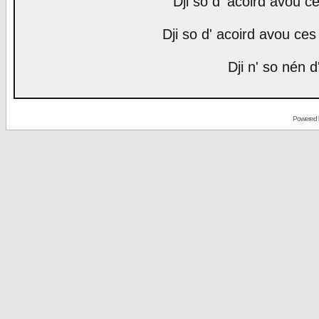
Dji so d' acoird avou ce
Dji so d' acoird avou ces 
Dji n' so nén d
Powered