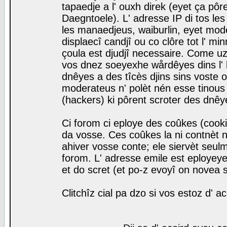
tapaedje a l' ouxh direk (eyet ça pô
Daegntoele). L' adresse IP di tos le
les manaedjeus, waiburlin, eyet modera
displaecî candjî ou co clôre tot l' m
çoula est djudjî necessaire. Come uz
vos dnez soeyexhe wårdêyes dins l' 
dnêyes a des tîcès djins sins voste o
moderateus n' polèt nén esse tinous
(hackers) ki pôrent scroter des dnêy
Ci forom ci eploye des coûkes (cook
da vosse. Ces coûkes la ni contnèt 
ahiver vosse conte; ele siervèt seulm
forom. L' adresse emile est eployeye 
et do scret (et po-z evoyî on novea s
Clitchîz cial pa dzo si vos estoz d' a