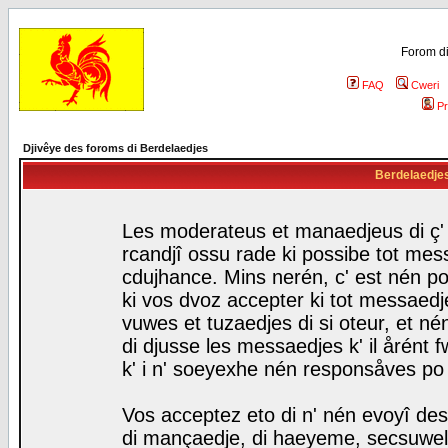
Forom di
FAQ
Cweri
Pr
Djivêye des foroms di Berdelaedjes
Berdelaedjes 
Les moderateus et manaedjeus di ç' f
rcandjî ossu rade ki possibe tot mess
cdujhance. Mins nerén, c' est nén po
ki vos dvoz accepter ki tot messaedje
vuwes et tuzaedjes di si oteur, et 
di djusse les messaedjes k' il årént 
k' i n' soeyexhe nén responsåves po
Vos acceptez eto di n' nén evoyî des
di mançaedje, di haeyeme, secsuwels 