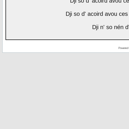
Dji so d' acoird avou ce
Dji so d' acoird avou ces 
Dji n' so nén d
Powered