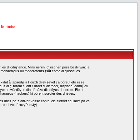
i fé mimbe
les di cdujhance. Mins nerén, c' est nén possibe di rwaitî a
es manaedjeus ou moderateurs (såf come di djusse les
idût å tapaedje a l' ouxh direk (eyet ça pôreut eto esse
i ç' forom ci ont l' droet di disfacer, displaecî candjî ou
eyexhe wårdêyes dins l' båze di dnêyes do forom. Ele ni
i hacneus (hackers) ki pôrent scroter des dnêyes.
s dnez po-z ahiver vosse conte; ele siervèt seulmint po vs
ret si vos l' rovyîz måy).