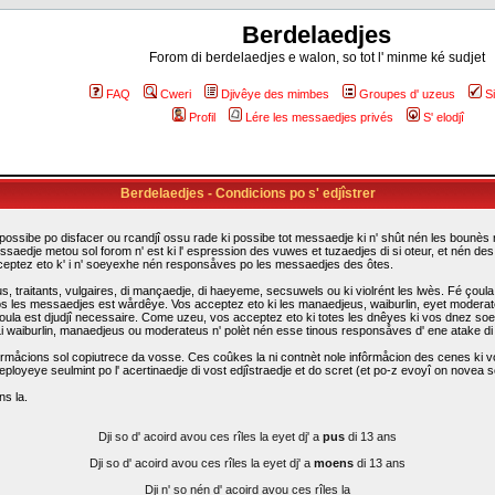
Berdelaedjes
Forom di berdelaedjes e walon, so tot l' minme ké sudjet
FAQ
Cweri
Djivêye des mimbes
Groupes d' uzeus
S
Profil
Lére les messaedjes privés
S' elodjî
Berdelaedjes - Condicions po s' edjîstrer
possibe po disfacer ou rcandjî ossu rade ki possibe tot messaedje ki n' shût nén les bounès rî
ssaedje metou sol forom n' est ki l' espression des vuwes et tuzaedjes di si oteur, et nén d
cceptez eto k' i n' soeyexhe nén responsåves po les messaedjes des ôtes.
traitants, vulgaires, di mançaedje, di haeyeme, secsuwels ou ki violrént les lwès. Fé çoula k
s les messaedjes est wårdêye. Vos acceptez eto ki les manaedjeus, waiburlin, eyet moderateus d
i çoula est djudjî necessaire. Come uzeu, vos acceptez eto ki totes les dnêyes ki vos dnez so
. Li waiburlin, manaedjeus ou moderateus n' polèt nén esse tinous responsåves d' ene atake d
rmåcions sol copiutrece da vosse. Ces coûkes la ni contnèt nole infôrmåcion des cenes ki vo
eployeye seulmint po l' acertinaedje di vost edjîstraedje et do scret (et po-z evoyî on novea sc
ns la.
Dji so d' acoird avou ces rîles la eyet dj' a
pus
di 13 ans
Dji so d' acoird avou ces rîles la eyet dj' a
moens
di 13 ans
Dji n' so nén d' acoird avou ces rîles la