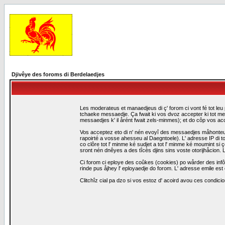
Djivêye des foroms di Berdelaedjes
Les moderateus et manaedjeus di ç' forom ci vont fé tot leu 
tchaeke messaedje. Ça fwait ki vos dvoz accepter ki tot me
messaedjes k' il årént fwait zels-minmes); et do côp vos a
Vos acceptez eto di n' nén evoyî des messaedjes måhonteus, 
rapoirté a vosse ahesseu al Daegntoele). L' adresse IP di to
co clôre tot l' minme ké sudjet a tot l' minme ké moumint s
sront nén dnêyes a des tîcès djins sins voste otorijhåcion
Ci forom ci eploye des coûkes (cookies) po wårder des infô
rinde pus åjhey l' eployaedje do forom. L' adresse emile est 
Clitchîz cial pa dzo si vos estoz d' acoird avou ces condicio