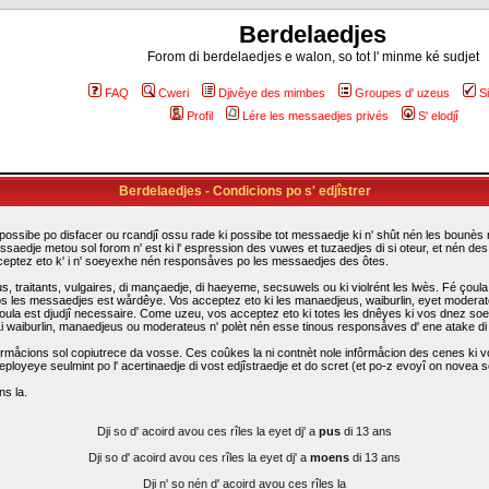
Berdelaedjes
Forom di berdelaedjes e walon, so tot l' minme ké sudjet
FAQ
Cweri
Djivêye des mimbes
Groupes d' uzeus
S
Profil
Lére les messaedjes privés
S' elodjî
Berdelaedjes - Condicions po s' edjîstrer
possibe po disfacer ou rcandjî ossu rade ki possibe tot messaedje ki n' shût nén les bounès rî
ssaedje metou sol forom n' est ki l' espression des vuwes et tuzaedjes di si oteur, et nén d
cceptez eto k' i n' soeyexhe nén responsåves po les messaedjes des ôtes.
traitants, vulgaires, di mançaedje, di haeyeme, secsuwels ou ki violrént les lwès. Fé çoula k
s les messaedjes est wårdêye. Vos acceptez eto ki les manaedjeus, waiburlin, eyet moderateus d
i çoula est djudjî necessaire. Come uzeu, vos acceptez eto ki totes les dnêyes ki vos dnez so
. Li waiburlin, manaedjeus ou moderateus n' polèt nén esse tinous responsåves d' ene atake d
rmåcions sol copiutrece da vosse. Ces coûkes la ni contnèt nole infôrmåcion des cenes ki vo
eployeye seulmint po l' acertinaedje di vost edjîstraedje et do scret (et po-z evoyî on novea sc
ns la.
Dji so d' acoird avou ces rîles la eyet dj' a
pus
di 13 ans
Dji so d' acoird avou ces rîles la eyet dj' a
moens
di 13 ans
Dji n' so nén d' acoird avou ces rîles la