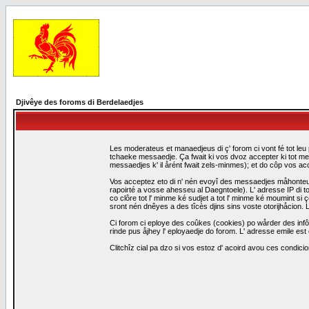
Djivêye des foroms di Berdelaedjes
Les moderateus et manaedjeus di ç' forom ci vont fé tot leu 
tchaeke messaedje. Ça fwait ki vos dvoz accepter ki tot me
messaedjes k' il årént fwait zels-minmes); et do côp vos a
Vos acceptez eto di n' nén evoyî des messaedjes måhonteus, 
rapoirté a vosse ahesseu al Daegntoele). L' adresse IP di to
co clôre tot l' minme ké sudjet a tot l' minme ké moumint s
sront nén dnêyes a des tîcès djins sins voste otorijhåcion
Ci forom ci eploye des coûkes (cookies) po wårder des infô
rinde pus åjhey l' eployaedje do forom. L' adresse emile est 
Clitchîz cial pa dzo si vos estoz d' acoird avou ces condicio