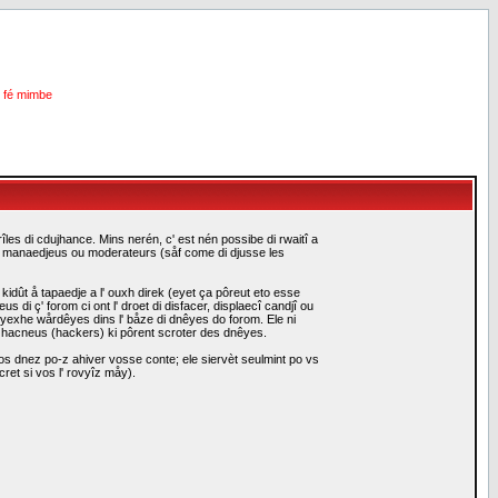
i fé mimbe
les di cdujhance. Mins nerén, c' est nén possibe di rwaitî a
es manaedjeus ou moderateurs (såf come di djusse les
idût å tapaedje a l' ouxh direk (eyet ça pôreut eto esse
i ç' forom ci ont l' droet di disfacer, displaecî candjî ou
eyexhe wårdêyes dins l' båze di dnêyes do forom. Ele ni
i hacneus (hackers) ki pôrent scroter des dnêyes.
s dnez po-z ahiver vosse conte; ele siervèt seulmint po vs
ret si vos l' rovyîz måy).