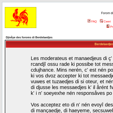
Forom di
FAQ
Cweri
Pr
Djivêye des foroms di Berdelaedjes
Berdelaedjes 
Les moderateus et manaedjeus di ç' f
rcandjî ossu rade ki possibe tot mess
cdujhance. Mins nerén, c' est nén po
ki vos dvoz accepter ki tot messaedje
vuwes et tuzaedjes di si oteur, et 
di djusse les messaedjes k' il årént 
k' i n' soeyexhe nén responsåves po
Vos acceptez eto di n' nén evoyî des
di mançaedje, di haeyeme, secsuwels 