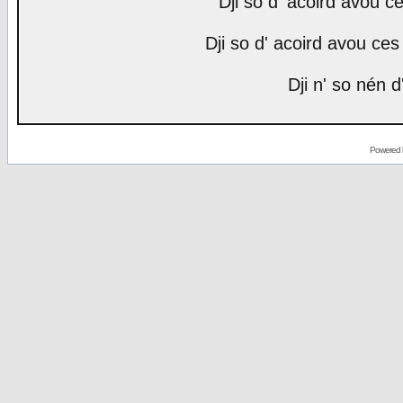
Dji so d' acoird avou ce
Dji so d' acoird avou ces 
Dji n' so nén d
Powered