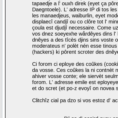
tapaedje a l' ouxh direk (eyet ça pô
Daegntoele). L' adresse IP di tos le
les manaedjeus, waiburlin, eyet modera
displaecî candjî ou co clôre tot l' m
çoula est djudjî necessaire. Come uz
vos dnez soeyexhe wårdêyes dins l' 
dnêyes a des tîcès djins sins voste o
moderateus n' polèt nén esse tinous
(hackers) ki pôrent scroter des dnêy
Ci forom ci eploye des coûkes (cook
da vosse. Ces coûkes la ni contnèt 
ahiver vosse conte; ele siervèt seulm
forom. L' adresse emile est eployeye 
et do scret (et po-z evoyî on novea s
Clitchîz cial pa dzo si vos estoz d' a