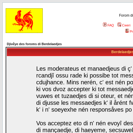
Forom di
FAQ
Cweri
Pr
Djivêye des foroms di Berdelaedjes
Berdelaedjes 
Les moderateus et manaedjeus di ç' f
rcandjî ossu rade ki possibe tot mess
cdujhance. Mins nerén, c' est nén po
ki vos dvoz accepter ki tot messaedje
vuwes et tuzaedjes di si oteur, et 
di djusse les messaedjes k' il årént 
k' i n' soeyexhe nén responsåves po
Vos acceptez eto di n' nén evoyî des
di mançaedje, di haeyeme, secsuwels 