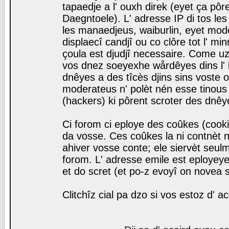
tapaedje a l' ouxh direk (eyet ça pô
Daegntoele). L' adresse IP di tos le
les manaedjeus, waiburlin, eyet modera
displaecî candjî ou co clôre tot l' m
çoula est djudjî necessaire. Come uz
vos dnez soeyexhe wårdêyes dins l' 
dnêyes a des tîcès djins sins voste o
moderateus n' polèt nén esse tinous
(hackers) ki pôrent scroter des dnêy
Ci forom ci eploye des coûkes (cook
da vosse. Ces coûkes la ni contnèt 
ahiver vosse conte; ele siervèt seulm
forom. L' adresse emile est eployeye 
et do scret (et po-z evoyî on novea s
Clitchîz cial pa dzo si vos estoz d' a