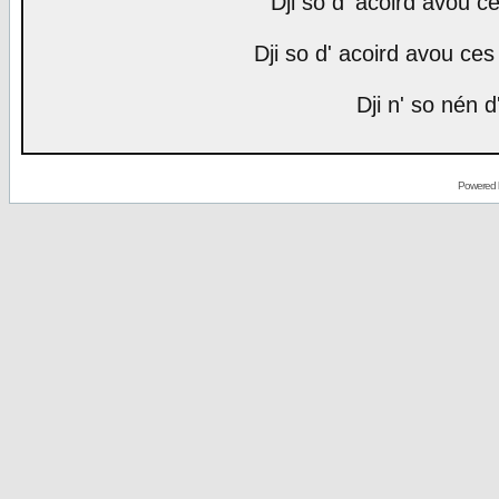
Dji so d' acoird avou ce
Dji so d' acoird avou ces 
Dji n' so nén d
Powered