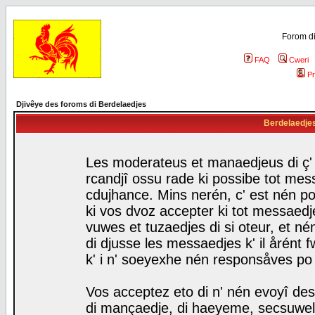
Forom di
FAQ
Cweri
Pr
Djivêye des foroms di Berdelaedjes
Berdelaedjes 
Les moderateus et manaedjeus di ç' f
rcandjî ossu rade ki possibe tot mess
cdujhance. Mins nerén, c' est nén po
ki vos dvoz accepter ki tot messaedje
vuwes et tuzaedjes di si oteur, et 
di djusse les messaedjes k' il årént 
k' i n' soeyexhe nén responsåves po
Vos acceptez eto di n' nén evoyî des
di mançaedje, di haeyeme, secsuwels 