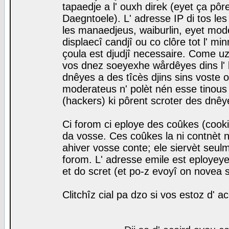
tapaedje a l' ouxh direk (eyet ça pô
Daegntoele). L' adresse IP di tos le
les manaedjeus, waiburlin, eyet modera
displaecî candjî ou co clôre tot l' m
çoula est djudjî necessaire. Come uz
vos dnez soeyexhe wårdêyes dins l' 
dnêyes a des tîcès djins sins voste o
moderateus n' polèt nén esse tinous
(hackers) ki pôrent scroter des dnêy
Ci forom ci eploye des coûkes (cook
da vosse. Ces coûkes la ni contnèt 
ahiver vosse conte; ele siervèt seulm
forom. L' adresse emile est eployeye 
et do scret (et po-z evoyî on novea s
Clitchîz cial pa dzo si vos estoz d' a