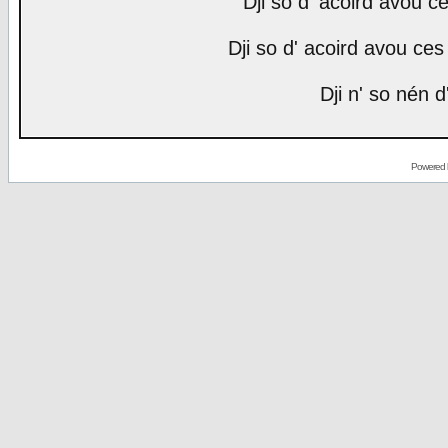
Dji so d' acoird avou ce
Dji so d' acoird avou ces 
Dji n' so nén d
Powered