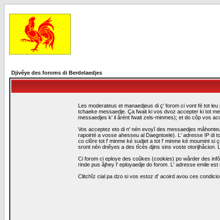
Djivêye des foroms di Berdelaedjes
Les moderateus et manaedjeus di ç' forom ci vont fé tot leu 
tchaeke messaedje. Ça fwait ki vos dvoz accepter ki tot me
messaedjes k' il årént fwait zels-minmes); et do côp vos a
Vos acceptez eto di n' nén evoyî des messaedjes måhonteus, 
rapoirté a vosse ahesseu al Daegntoele). L' adresse IP di to
co clôre tot l' minme ké sudjet a tot l' minme ké moumint s
sront nén dnêyes a des tîcès djins sins voste otorijhåcion
Ci forom ci eploye des coûkes (cookies) po wårder des infô
rinde pus åjhey l' eployaedje do forom. L' adresse emile est 
Clitchîz cial pa dzo si vos estoz d' acoird avou ces condicio