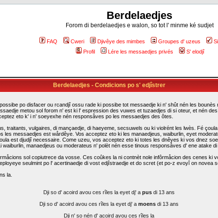
Berdelaedjes
Forom di berdelaedjes e walon, so tot l' minme ké sudjet
FAQ
Cweri
Djivêye des mimbes
Groupes d' uzeus
S
Profil
Lére les messaedjes privés
S' elodjî
Berdelaedjes - Condicions po s' edjîstrer
possibe po disfacer ou rcandjî ossu rade ki possibe tot messaedje ki n' shût nén les bounès rî
ssaedje metou sol forom n' est ki l' espression des vuwes et tuzaedjes di si oteur, et nén d
cceptez eto k' i n' soeyexhe nén responsåves po les messaedjes des ôtes.
traitants, vulgaires, di mançaedje, di haeyeme, secsuwels ou ki violrént les lwès. Fé çoula k
s les messaedjes est wårdêye. Vos acceptez eto ki les manaedjeus, waiburlin, eyet moderateus d
i çoula est djudjî necessaire. Come uzeu, vos acceptez eto ki totes les dnêyes ki vos dnez so
. Li waiburlin, manaedjeus ou moderateus n' polèt nén esse tinous responsåves d' ene atake d
rmåcions sol copiutrece da vosse. Ces coûkes la ni contnèt nole infôrmåcion des cenes ki vo
eployeye seulmint po l' acertinaedje di vost edjîstraedje et do scret (et po-z evoyî on novea sc
ns la.
Dji so d' acoird avou ces rîles la eyet dj' a
pus
di 13 ans
Dji so d' acoird avou ces rîles la eyet dj' a
moens
di 13 ans
Dji n' so nén d' acoird avou ces rîles la