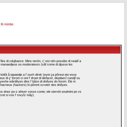
i fé mimbe
les di cdujhance. Mins nerén, c' est nén possibe di rwaitî a
es manaedjeus ou moderateurs (såf come di djusse les
idût å tapaedje a l' ouxh direk (eyet ça pôreut eto esse
i ç' forom ci ont l' droet di disfacer, displaecî candjî ou
eyexhe wårdêyes dins l' båze di dnêyes do forom. Ele ni
i hacneus (hackers) ki pôrent scroter des dnêyes.
s dnez po-z ahiver vosse conte; ele siervèt seulmint po vs
ret si vos l' rovyîz måy).