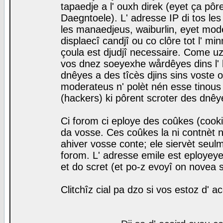
tapaedje a l' ouxh direk (eyet ça pô
Daegntoele). L' adresse IP di tos le
les manaedjeus, waiburlin, eyet modera
displaecî candjî ou co clôre tot l' m
çoula est djudjî necessaire. Come uz
vos dnez soeyexhe wårdêyes dins l' 
dnêyes a des tîcès djins sins voste o
moderateus n' polèt nén esse tinous
(hackers) ki pôrent scroter des dnêy
Ci forom ci eploye des coûkes (cook
da vosse. Ces coûkes la ni contnèt 
ahiver vosse conte; ele siervèt seulm
forom. L' adresse emile est eployeye 
et do scret (et po-z evoyî on novea s
Clitchîz cial pa dzo si vos estoz d' a