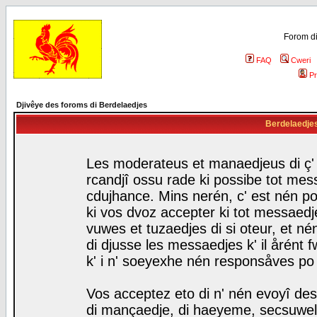
Forom di
FAQ
Cweri
Pr
Djivêye des foroms di Berdelaedjes
Berdelaedjes 
Les moderateus et manaedjeus di ç' f
rcandjî ossu rade ki possibe tot mess
cdujhance. Mins nerén, c' est nén po
ki vos dvoz accepter ki tot messaedje
vuwes et tuzaedjes di si oteur, et 
di djusse les messaedjes k' il årént 
k' i n' soeyexhe nén responsåves po
Vos acceptez eto di n' nén evoyî des
di mançaedje, di haeyeme, secsuwels 