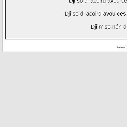
Dji so d' acoird avou ce
Dji so d' acoird avou ces 
Dji n' so nén d
Powered