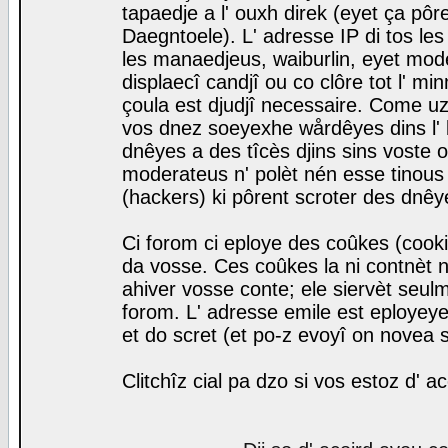
tapaedje a l' ouxh direk (eyet ça pô
Daegntoele). L' adresse IP di tos le
les manaedjeus, waiburlin, eyet modera
displaecî candjî ou co clôre tot l' m
çoula est djudjî necessaire. Come uz
vos dnez soeyexhe wårdêyes dins l' 
dnêyes a des tîcès djins sins voste o
moderateus n' polèt nén esse tinous
(hackers) ki pôrent scroter des dnêy
Ci forom ci eploye des coûkes (cook
da vosse. Ces coûkes la ni contnèt 
ahiver vosse conte; ele siervèt seulm
forom. L' adresse emile est eployeye 
et do scret (et po-z evoyî on novea s
Clitchîz cial pa dzo si vos estoz d' a