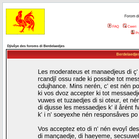
Forom di
FAQ
Cweri
Pr
Djivêye des foroms di Berdelaedjes
Berdelaedjes 
Les moderateus et manaedjeus di ç' f
rcandjî ossu rade ki possibe tot mess
cdujhance. Mins nerén, c' est nén po
ki vos dvoz accepter ki tot messaedje
vuwes et tuzaedjes di si oteur, et 
di djusse les messaedjes k' il årént 
k' i n' soeyexhe nén responsåves po
Vos acceptez eto di n' nén evoyî des
di mançaedje, di haeyeme, secsuwels 