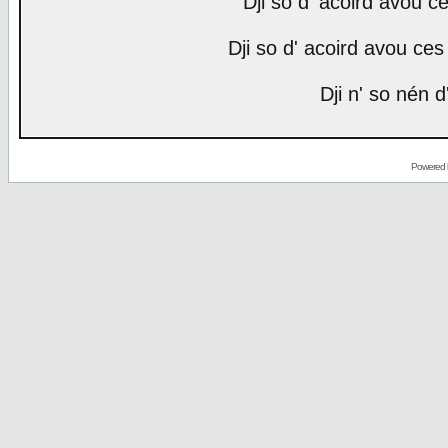
Dji so d' acoird avou ce
Dji so d' acoird avou ces 
Dji n' so nén d
Powered