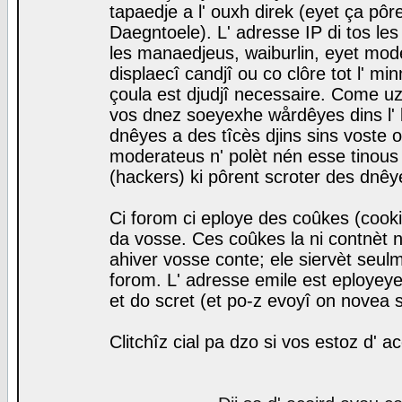
tapaedje a l' ouxh direk (eyet ça pô
Daegntoele). L' adresse IP di tos le
les manaedjeus, waiburlin, eyet modera
displaecî candjî ou co clôre tot l' m
çoula est djudjî necessaire. Come uz
vos dnez soeyexhe wårdêyes dins l' 
dnêyes a des tîcès djins sins voste o
moderateus n' polèt nén esse tinous
(hackers) ki pôrent scroter des dnêy
Ci forom ci eploye des coûkes (cook
da vosse. Ces coûkes la ni contnèt 
ahiver vosse conte; ele siervèt seulm
forom. L' adresse emile est eployeye 
et do scret (et po-z evoyî on novea s
Clitchîz cial pa dzo si vos estoz d' a