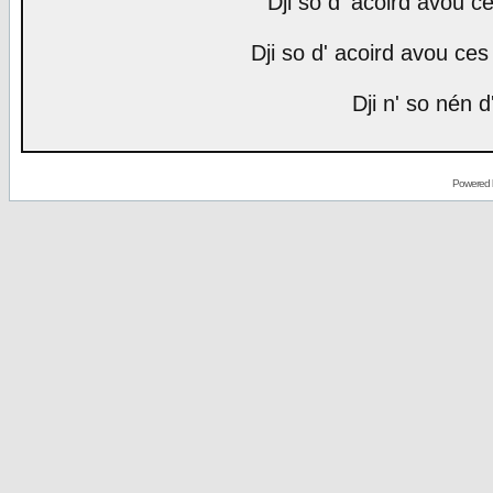
Dji so d' acoird avou ce
Dji so d' acoird avou ces 
Dji n' so nén d
Powered