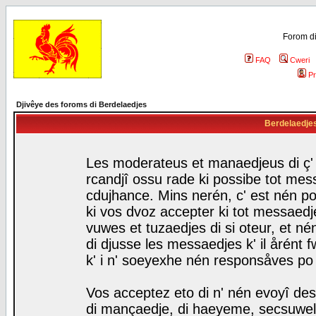
Forom di
FAQ
Cweri
Pr
Djivêye des foroms di Berdelaedjes
Berdelaedjes 
Les moderateus et manaedjeus di ç' f
rcandjî ossu rade ki possibe tot mess
cdujhance. Mins nerén, c' est nén po
ki vos dvoz accepter ki tot messaedje
vuwes et tuzaedjes di si oteur, et 
di djusse les messaedjes k' il årént 
k' i n' soeyexhe nén responsåves po
Vos acceptez eto di n' nén evoyî des
di mançaedje, di haeyeme, secsuwels 