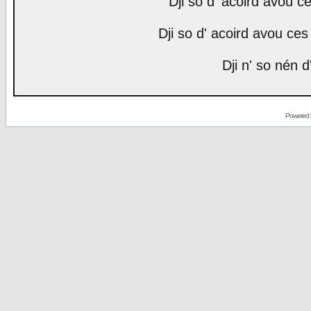
Dji so d' acoird avou ce
Dji so d' acoird avou ces 
Dji n' so nén d
Powered