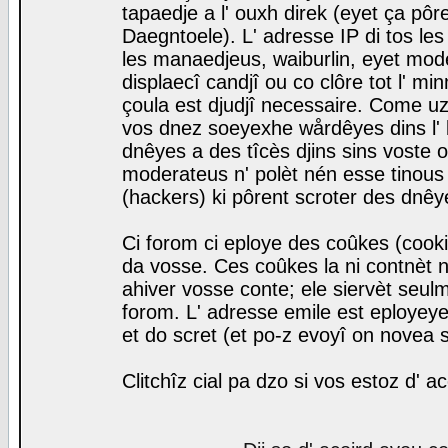
tapaedje a l' ouxh direk (eyet ça pô
Daegntoele). L' adresse IP di tos le
les manaedjeus, waiburlin, eyet modera
displaecî candjî ou co clôre tot l' m
çoula est djudjî necessaire. Come uz
vos dnez soeyexhe wårdêyes dins l' 
dnêyes a des tîcès djins sins voste o
moderateus n' polèt nén esse tinous
(hackers) ki pôrent scroter des dnêy
Ci forom ci eploye des coûkes (cook
da vosse. Ces coûkes la ni contnèt 
ahiver vosse conte; ele siervèt seulm
forom. L' adresse emile est eployeye 
et do scret (et po-z evoyî on novea s
Clitchîz cial pa dzo si vos estoz d' a