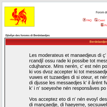
Forom di
FAQ
Cweri
Pr
Djivêye des foroms di Berdelaedjes
Berdelaedjes 
Les moderateus et manaedjeus di ç' f
rcandjî ossu rade ki possibe tot mess
cdujhance. Mins nerén, c' est nén po
ki vos dvoz accepter ki tot messaedje
vuwes et tuzaedjes di si oteur, et 
di djusse les messaedjes k' il årént 
k' i n' soeyexhe nén responsåves po
Vos acceptez eto di n' nén evoyî des
di mançaedje, di haeyeme, secsuwels 