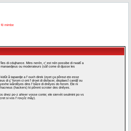
i fé mimbe
les di cdujhance. Mins nerén, c' est nén possibe di rwaitî a
es manaedjeus ou moderateurs (såf come di djusse les
idût å tapaedje a l' ouxh direk (eyet ça pôreut eto esse
i ç' forom ci ont l' droet di disfacer, displaecî candjî ou
eyexhe wårdêyes dins l' båze di dnêyes do forom. Ele ni
i hacneus (hackers) ki pôrent scroter des dnêyes.
s dnez po-z ahiver vosse conte; ele siervèt seulmint po vs
ret si vos l' rovyîz måy).