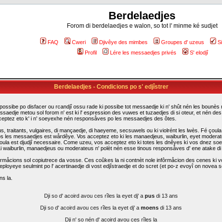
Berdelaedjes
Forom di berdelaedjes e walon, so tot l' minme ké sudjet
FAQ
Cweri
Djivêye des mimbes
Groupes d' uzeus
S
Profil
Lére les messaedjes privés
S' elodjî
Berdelaedjes - Condicions po s' edjîstrer
possibe po disfacer ou rcandjî ossu rade ki possibe tot messaedje ki n' shût nén les bounès rî
ssaedje metou sol forom n' est ki l' espression des vuwes et tuzaedjes di si oteur, et nén d
cceptez eto k' i n' soeyexhe nén responsåves po les messaedjes des ôtes.
traitants, vulgaires, di mançaedje, di haeyeme, secsuwels ou ki violrént les lwès. Fé çoula k
s les messaedjes est wårdêye. Vos acceptez eto ki les manaedjeus, waiburlin, eyet moderateus d
i çoula est djudjî necessaire. Come uzeu, vos acceptez eto ki totes les dnêyes ki vos dnez so
. Li waiburlin, manaedjeus ou moderateus n' polèt nén esse tinous responsåves d' ene atake d
rmåcions sol copiutrece da vosse. Ces coûkes la ni contnèt nole infôrmåcion des cenes ki vo
eployeye seulmint po l' acertinaedje di vost edjîstraedje et do scret (et po-z evoyî on novea sc
ns la.
Dji so d' acoird avou ces rîles la eyet dj' a
pus
di 13 ans
Dji so d' acoird avou ces rîles la eyet dj' a
moens
di 13 ans
Dji n' so nén d' acoird avou ces rîles la