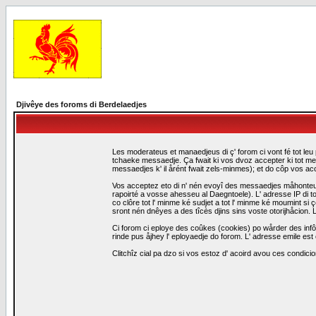
Djivêye des foroms di Berdelaedjes
Les moderateus et manaedjeus di ç' forom ci vont fé tot leu 
tchaeke messaedje. Ça fwait ki vos dvoz accepter ki tot me
messaedjes k' il årént fwait zels-minmes); et do côp vos a
Vos acceptez eto di n' nén evoyî des messaedjes måhonteus, 
rapoirté a vosse ahesseu al Daegntoele). L' adresse IP di to
co clôre tot l' minme ké sudjet a tot l' minme ké moumint s
sront nén dnêyes a des tîcès djins sins voste otorijhåcion
Ci forom ci eploye des coûkes (cookies) po wårder des infô
rinde pus åjhey l' eployaedje do forom. L' adresse emile est 
Clitchîz cial pa dzo si vos estoz d' acoird avou ces condicio