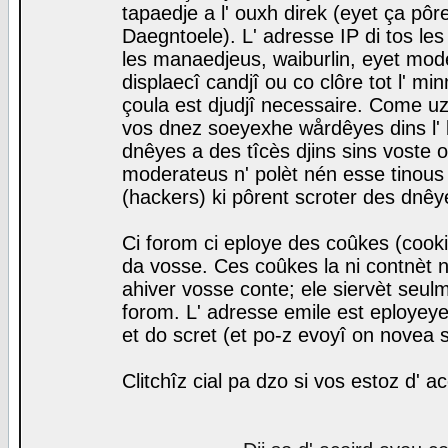
tapaedje a l' ouxh direk (eyet ça pô
Daegntoele). L' adresse IP di tos le
les manaedjeus, waiburlin, eyet modera
displaecî candjî ou co clôre tot l' m
çoula est djudjî necessaire. Come uz
vos dnez soeyexhe wårdêyes dins l' 
dnêyes a des tîcès djins sins voste o
moderateus n' polèt nén esse tinous
(hackers) ki pôrent scroter des dnêy
Ci forom ci eploye des coûkes (cook
da vosse. Ces coûkes la ni contnèt 
ahiver vosse conte; ele siervèt seulm
forom. L' adresse emile est eployeye 
et do scret (et po-z evoyî on novea s
Clitchîz cial pa dzo si vos estoz d' a