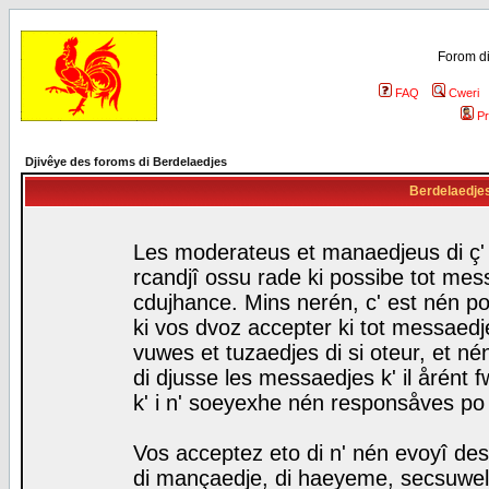
Forom di
FAQ
Cweri
Pr
Djivêye des foroms di Berdelaedjes
Berdelaedjes 
Les moderateus et manaedjeus di ç' f
rcandjî ossu rade ki possibe tot mess
cdujhance. Mins nerén, c' est nén po
ki vos dvoz accepter ki tot messaedje
vuwes et tuzaedjes di si oteur, et 
di djusse les messaedjes k' il årént 
k' i n' soeyexhe nén responsåves po
Vos acceptez eto di n' nén evoyî des
di mançaedje, di haeyeme, secsuwels 