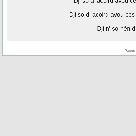
Dji so d' acoird avou ce
Dji so d' acoird avou ces 
Dji n' so nén d
Powered