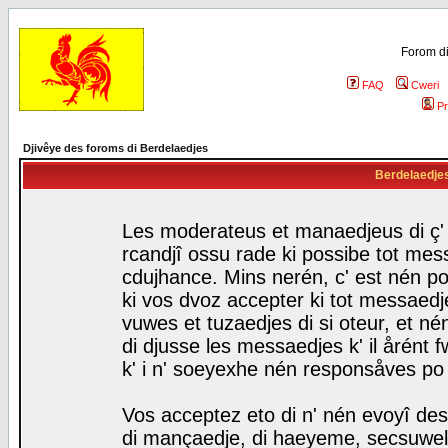
Forom di
FAQ
Cweri
Pr
Djivêye des foroms di Berdelaedjes
Berdelaedjes 
Les moderateus et manaedjeus di ç' f
rcandjî ossu rade ki possibe tot mess
cdujhance. Mins nerén, c' est nén po
ki vos dvoz accepter ki tot messaedje
vuwes et tuzaedjes di si oteur, et 
di djusse les messaedjes k' il årént 
k' i n' soeyexhe nén responsåves po
Vos acceptez eto di n' nén evoyî des
di mançaedje, di haeyeme, secsuwels 