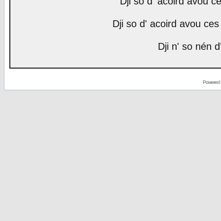
Dji so d' acoird avou ce
Dji so d' acoird avou ces 
Dji n' so nén d
Powered