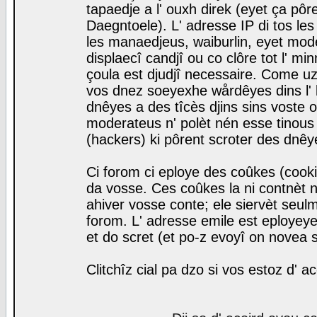
tapaedje a l' ouxh direk (eyet ça pô
Daegntoele). L' adresse IP di tos le
les manaedjeus, waiburlin, eyet modera
displaecî candjî ou co clôre tot l' m
çoula est djudjî necessaire. Come uz
vos dnez soeyexhe wårdêyes dins l' 
dnêyes a des tîcès djins sins voste o
moderateus n' polèt nén esse tinous
(hackers) ki pôrent scroter des dnêy
Ci forom ci eploye des coûkes (cook
da vosse. Ces coûkes la ni contnèt 
ahiver vosse conte; ele siervèt seulm
forom. L' adresse emile est eployeye 
et do scret (et po-z evoyî on novea s
Clitchîz cial pa dzo si vos estoz d' a