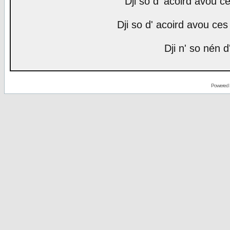
Dji so d' acoird avou ce
Dji so d' acoird avou ces 
Dji n' so nén d
Powered