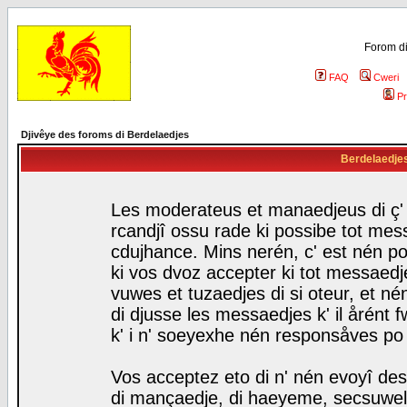
Forom di
FAQ
Cweri
Pr
Djivêye des foroms di Berdelaedjes
Berdelaedjes 
Les moderateus et manaedjeus di ç' f
rcandjî ossu rade ki possibe tot mess
cdujhance. Mins nerén, c' est nén po
ki vos dvoz accepter ki tot messaedje
vuwes et tuzaedjes di si oteur, et 
di djusse les messaedjes k' il årént 
k' i n' soeyexhe nén responsåves po
Vos acceptez eto di n' nén evoyî des
di mançaedje, di haeyeme, secsuwels 