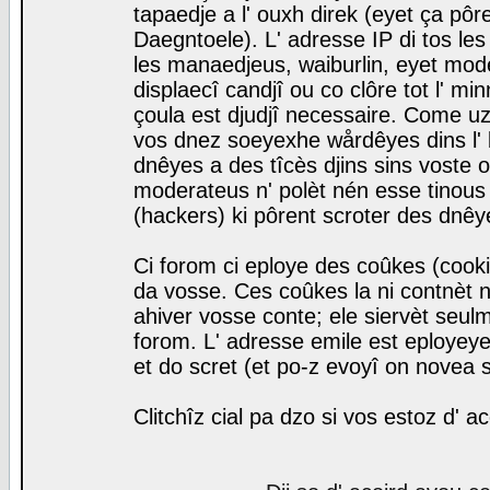
tapaedje a l' ouxh direk (eyet ça pô
Daegntoele). L' adresse IP di tos le
les manaedjeus, waiburlin, eyet modera
displaecî candjî ou co clôre tot l' m
çoula est djudjî necessaire. Come uz
vos dnez soeyexhe wårdêyes dins l' 
dnêyes a des tîcès djins sins voste o
moderateus n' polèt nén esse tinous
(hackers) ki pôrent scroter des dnêy
Ci forom ci eploye des coûkes (cook
da vosse. Ces coûkes la ni contnèt 
ahiver vosse conte; ele siervèt seulm
forom. L' adresse emile est eployeye 
et do scret (et po-z evoyî on novea s
Clitchîz cial pa dzo si vos estoz d' a