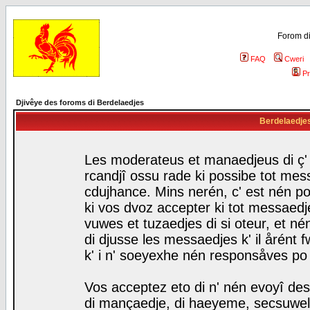
Forom di
FAQ
Cweri
Pr
Djivêye des foroms di Berdelaedjes
Berdelaedjes 
Les moderateus et manaedjeus di ç' f
rcandjî ossu rade ki possibe tot mess
cdujhance. Mins nerén, c' est nén po
ki vos dvoz accepter ki tot messaedje
vuwes et tuzaedjes di si oteur, et 
di djusse les messaedjes k' il årént 
k' i n' soeyexhe nén responsåves po
Vos acceptez eto di n' nén evoyî des
di mançaedje, di haeyeme, secsuwels 