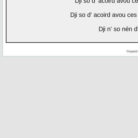
Dji so d' acoird avou ce
Dji so d' acoird avou ces 
Dji n' so nén d
Powered