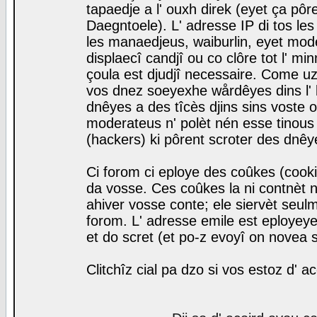
tapaedje a l' ouxh direk (eyet ça pô
Daegntoele). L' adresse IP di tos le
les manaedjeus, waiburlin, eyet modera
displaecî candjî ou co clôre tot l' m
çoula est djudjî necessaire. Come uz
vos dnez soeyexhe wårdêyes dins l' 
dnêyes a des tîcès djins sins voste o
moderateus n' polèt nén esse tinous
(hackers) ki pôrent scroter des dnêy
Ci forom ci eploye des coûkes (cook
da vosse. Ces coûkes la ni contnèt 
ahiver vosse conte; ele siervèt seulm
forom. L' adresse emile est eployeye 
et do scret (et po-z evoyî on novea s
Clitchîz cial pa dzo si vos estoz d' a