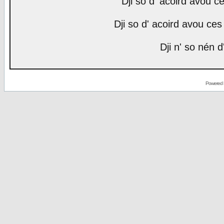
Dji so d' acoird avou ce
Dji so d' acoird avou ces 
Dji n' so nén d
Powered