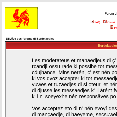
Forom di
FAQ
Cweri
Pr
Djivêye des foroms di Berdelaedjes
Berdelaedjes 
Les moderateus et manaedjeus di ç' f
rcandjî ossu rade ki possibe tot mess
cdujhance. Mins nerén, c' est nén po
ki vos dvoz accepter ki tot messaedje
vuwes et tuzaedjes di si oteur, et 
di djusse les messaedjes k' il årént 
k' i n' soeyexhe nén responsåves po
Vos acceptez eto di n' nén evoyî des
di mançaedje, di haeyeme, secsuwels 