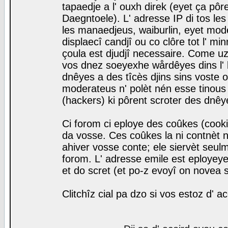
tapaedje a l' ouxh direk (eyet ça pô
Daegntoele). L' adresse IP di tos le
les manaedjeus, waiburlin, eyet modera
displaecî candjî ou co clôre tot l' m
çoula est djudjî necessaire. Come uz
vos dnez soeyexhe wårdêyes dins l' 
dnêyes a des tîcès djins sins voste o
moderateus n' polèt nén esse tinous
(hackers) ki pôrent scroter des dnêy
Ci forom ci eploye des coûkes (cook
da vosse. Ces coûkes la ni contnèt 
ahiver vosse conte; ele siervèt seulm
forom. L' adresse emile est eployeye 
et do scret (et po-z evoyî on novea s
Clitchîz cial pa dzo si vos estoz d' a