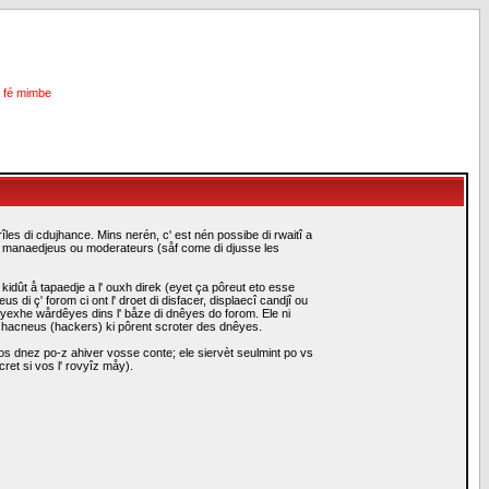
i fé mimbe
les di cdujhance. Mins nerén, c' est nén possibe di rwaitî a
es manaedjeus ou moderateurs (såf come di djusse les
idût å tapaedje a l' ouxh direk (eyet ça pôreut eto esse
i ç' forom ci ont l' droet di disfacer, displaecî candjî ou
eyexhe wårdêyes dins l' båze di dnêyes do forom. Ele ni
i hacneus (hackers) ki pôrent scroter des dnêyes.
s dnez po-z ahiver vosse conte; ele siervèt seulmint po vs
ret si vos l' rovyîz måy).