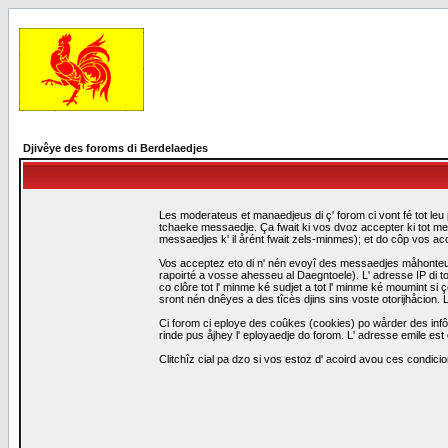
Djivêye des foroms di Berdelaedjes
Les moderateus et manaedjeus di ç' forom ci vont fé tot leu 
tchaeke messaedje. Ça fwait ki vos dvoz accepter ki tot me
messaedjes k' il årént fwait zels-minmes); et do côp vos a
Vos acceptez eto di n' nén evoyî des messaedjes måhonteus, 
rapoirté a vosse ahesseu al Daegntoele). L' adresse IP di to
co clôre tot l' minme ké sudjet a tot l' minme ké moumint s
sront nén dnêyes a des tîcès djins sins voste otorijhåcion
Ci forom ci eploye des coûkes (cookies) po wårder des infô
rinde pus åjhey l' eployaedje do forom. L' adresse emile est 
Clitchîz cial pa dzo si vos estoz d' acoird avou ces condicio