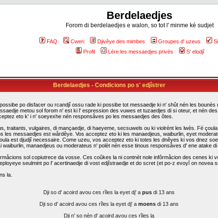
Berdelaedjes
Forom di berdelaedjes e walon, so tot l' minme ké sudjet
FAQ
Cweri
Djivêye des mimbes
Groupes d' uzeus
S
Profil
Lére les messaedjes privés
S' elodjî
Berdelaedjes - Condicions po s' edjîstrer
possibe po disfacer ou rcandjî ossu rade ki possibe tot messaedje ki n' shût nén les bounès rî
ssaedje metou sol forom n' est ki l' espression des vuwes et tuzaedjes di si oteur, et nén d
cceptez eto k' i n' soeyexhe nén responsåves po les messaedjes des ôtes.
traitants, vulgaires, di mançaedje, di haeyeme, secsuwels ou ki violrént les lwès. Fé çoula k
s les messaedjes est wårdêye. Vos acceptez eto ki les manaedjeus, waiburlin, eyet moderateus d
i çoula est djudjî necessaire. Come uzeu, vos acceptez eto ki totes les dnêyes ki vos dnez so
. Li waiburlin, manaedjeus ou moderateus n' polèt nén esse tinous responsåves d' ene atake d
rmåcions sol copiutrece da vosse. Ces coûkes la ni contnèt nole infôrmåcion des cenes ki vo
eployeye seulmint po l' acertinaedje di vost edjîstraedje et do scret (et po-z evoyî on novea sc
ns la.
Dji so d' acoird avou ces rîles la eyet dj' a
pus
di 13 ans
Dji so d' acoird avou ces rîles la eyet dj' a
moens
di 13 ans
Dji n' so nén d' acoird avou ces rîles la