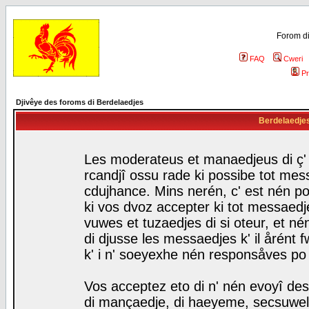
Forom di
FAQ
Cweri
Pr
Djivêye des foroms di Berdelaedjes
Berdelaedjes 
Les moderateus et manaedjeus di ç' f
rcandjî ossu rade ki possibe tot mess
cdujhance. Mins nerén, c' est nén po
ki vos dvoz accepter ki tot messaedje
vuwes et tuzaedjes di si oteur, et 
di djusse les messaedjes k' il årént 
k' i n' soeyexhe nén responsåves po
Vos acceptez eto di n' nén evoyî des
di mançaedje, di haeyeme, secsuwels 