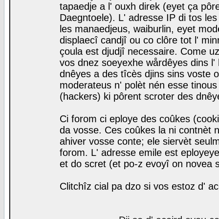
tapaedje a l' ouxh direk (eyet ça pô
Daegntoele). L' adresse IP di tos le
les manaedjeus, waiburlin, eyet modera
displaecî candjî ou co clôre tot l' m
çoula est djudjî necessaire. Come uz
vos dnez soeyexhe wårdêyes dins l' 
dnêyes a des tîcès djins sins voste o
moderateus n' polèt nén esse tinous
(hackers) ki pôrent scroter des dnêy
Ci forom ci eploye des coûkes (cook
da vosse. Ces coûkes la ni contnèt 
ahiver vosse conte; ele siervèt seulm
forom. L' adresse emile est eployeye 
et do scret (et po-z evoyî on novea s
Clitchîz cial pa dzo si vos estoz d' a