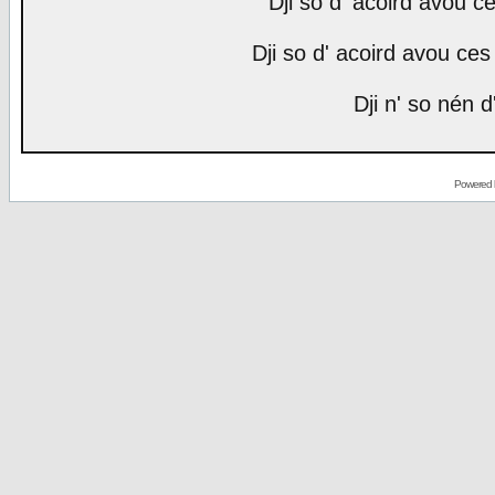
Dji so d' acoird avou ce
Dji so d' acoird avou ces 
Dji n' so nén d
Powered