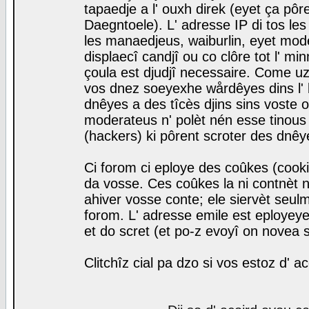
tapaedje a l' ouxh direk (eyet ça pô
Daegntoele). L' adresse IP di tos le
les manaedjeus, waiburlin, eyet modera
displaecî candjî ou co clôre tot l' m
çoula est djudjî necessaire. Come uz
vos dnez soeyexhe wårdêyes dins l' 
dnêyes a des tîcès djins sins voste o
moderateus n' polèt nén esse tinous
(hackers) ki pôrent scroter des dnêy
Ci forom ci eploye des coûkes (cook
da vosse. Ces coûkes la ni contnèt 
ahiver vosse conte; ele siervèt seulm
forom. L' adresse emile est eployeye 
et do scret (et po-z evoyî on novea s
Clitchîz cial pa dzo si vos estoz d' a