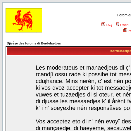
Forom di
FAQ
Cweri
Pr
Djivêye des foroms di Berdelaedjes
Berdelaedjes 
Les moderateus et manaedjeus di ç' f
rcandjî ossu rade ki possibe tot mess
cdujhance. Mins nerén, c' est nén po
ki vos dvoz accepter ki tot messaedje
vuwes et tuzaedjes di si oteur, et 
di djusse les messaedjes k' il årént 
k' i n' soeyexhe nén responsåves po
Vos acceptez eto di n' nén evoyî des
di mançaedje, di haeyeme, secsuwels 