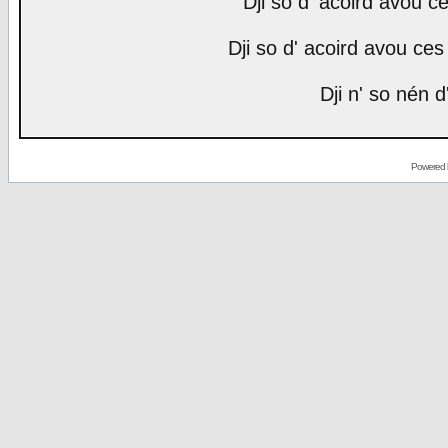
Dji so d' acoird avou ce
Dji so d' acoird avou ces 
Dji n' so nén d
Powered