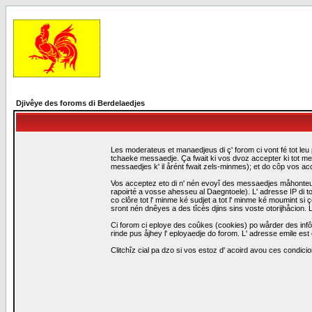
Djivêye des foroms di Berdelaedjes
Les moderateus et manaedjeus di ç' forom ci vont fé tot leu 
tchaeke messaedje. Ça fwait ki vos dvoz accepter ki tot me
messaedjes k' il årént fwait zels-minmes); et do côp vos a
Vos acceptez eto di n' nén evoyî des messaedjes måhonteus, 
rapoirté a vosse ahesseu al Daegntoele). L' adresse IP di to
co clôre tot l' minme ké sudjet a tot l' minme ké moumint s
sront nén dnêyes a des tîcès djins sins voste otorijhåcion
Ci forom ci eploye des coûkes (cookies) po wårder des infô
rinde pus åjhey l' eployaedje do forom. L' adresse emile est 
Clitchîz cial pa dzo si vos estoz d' acoird avou ces condicio