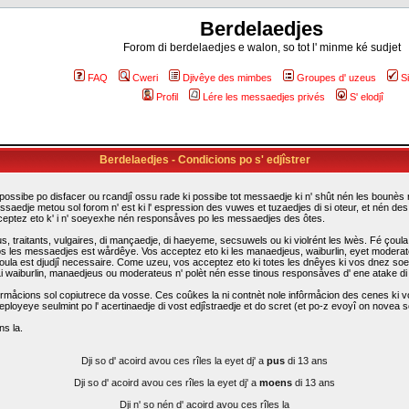
Berdelaedjes
Forom di berdelaedjes e walon, so tot l' minme ké sudjet
FAQ
Cweri
Djivêye des mimbes
Groupes d' uzeus
S
Profil
Lére les messaedjes privés
S' elodjî
Berdelaedjes - Condicions po s' edjîstrer
possibe po disfacer ou rcandjî ossu rade ki possibe tot messaedje ki n' shût nén les bounès rî
ssaedje metou sol forom n' est ki l' espression des vuwes et tuzaedjes di si oteur, et nén d
cceptez eto k' i n' soeyexhe nén responsåves po les messaedjes des ôtes.
traitants, vulgaires, di mançaedje, di haeyeme, secsuwels ou ki violrént les lwès. Fé çoula k
s les messaedjes est wårdêye. Vos acceptez eto ki les manaedjeus, waiburlin, eyet moderateus d
i çoula est djudjî necessaire. Come uzeu, vos acceptez eto ki totes les dnêyes ki vos dnez so
. Li waiburlin, manaedjeus ou moderateus n' polèt nén esse tinous responsåves d' ene atake d
rmåcions sol copiutrece da vosse. Ces coûkes la ni contnèt nole infôrmåcion des cenes ki vo
eployeye seulmint po l' acertinaedje di vost edjîstraedje et do scret (et po-z evoyî on novea sc
ns la.
Dji so d' acoird avou ces rîles la eyet dj' a
pus
di 13 ans
Dji so d' acoird avou ces rîles la eyet dj' a
moens
di 13 ans
Dji n' so nén d' acoird avou ces rîles la