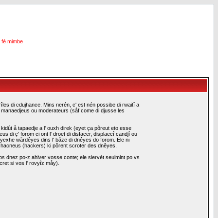
i fé mimbe
les di cdujhance. Mins nerén, c' est nén possibe di rwaitî a
es manaedjeus ou moderateurs (såf come di djusse les
idût å tapaedje a l' ouxh direk (eyet ça pôreut eto esse
i ç' forom ci ont l' droet di disfacer, displaecî candjî ou
eyexhe wårdêyes dins l' båze di dnêyes do forom. Ele ni
i hacneus (hackers) ki pôrent scroter des dnêyes.
s dnez po-z ahiver vosse conte; ele siervèt seulmint po vs
ret si vos l' rovyîz måy).