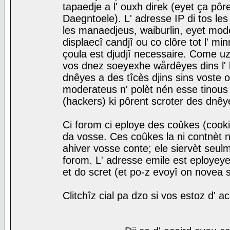
tapaedje a l' ouxh direk (eyet ça pô
Daegntoele). L' adresse IP di tos le
les manaedjeus, waiburlin, eyet modera
displaecî candjî ou co clôre tot l' m
çoula est djudjî necessaire. Come uz
vos dnez soeyexhe wårdêyes dins l' 
dnêyes a des tîcès djins sins voste o
moderateus n' polèt nén esse tinous
(hackers) ki pôrent scroter des dnêy
Ci forom ci eploye des coûkes (cook
da vosse. Ces coûkes la ni contnèt 
ahiver vosse conte; ele siervèt seulm
forom. L' adresse emile est eployeye 
et do scret (et po-z evoyî on novea s
Clitchîz cial pa dzo si vos estoz d' a