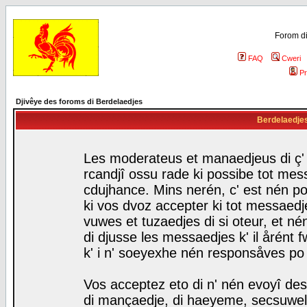
Forom di
FAQ
Cweri
Pr
Djivêye des foroms di Berdelaedjes
Berdelaedjes 
Les moderateus et manaedjeus di ç' f
rcandjî ossu rade ki possibe tot mess
cdujhance. Mins nerén, c' est nén po
ki vos dvoz accepter ki tot messaedje
vuwes et tuzaedjes di si oteur, et 
di djusse les messaedjes k' il årént 
k' i n' soeyexhe nén responsåves po
Vos acceptez eto di n' nén evoyî des
di mançaedje, di haeyeme, secsuwels 