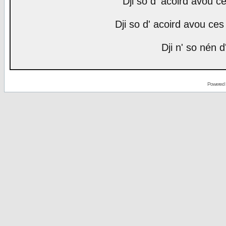
Dji so d' acoird avou ce
Dji so d' acoird avou ces 
Dji n' so nén d
Powered