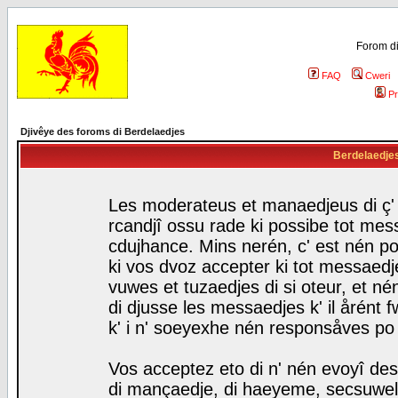
Forom di
FAQ
Cweri
Pr
Djivêye des foroms di Berdelaedjes
Berdelaedjes 
Les moderateus et manaedjeus di ç' f
rcandjî ossu rade ki possibe tot mess
cdujhance. Mins nerén, c' est nén po
ki vos dvoz accepter ki tot messaedje
vuwes et tuzaedjes di si oteur, et 
di djusse les messaedjes k' il årént 
k' i n' soeyexhe nén responsåves po
Vos acceptez eto di n' nén evoyî des
di mançaedje, di haeyeme, secsuwels 