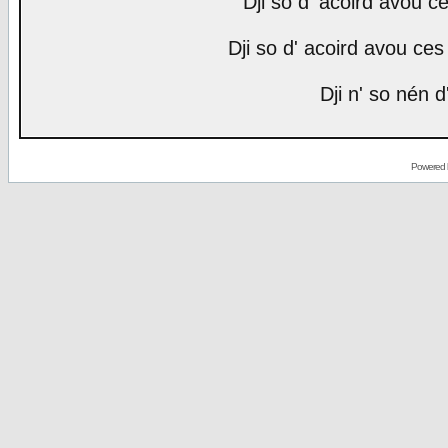
Dji so d' acoird avou ce
Dji so d' acoird avou ces 
Dji n' so nén d
Powered