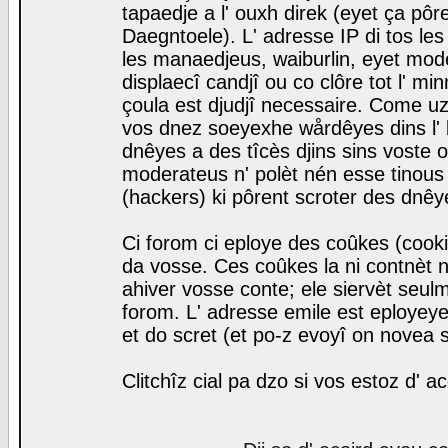
tapaedje a l' ouxh direk (eyet ça pô
Daegntoele). L' adresse IP di tos le
les manaedjeus, waiburlin, eyet modera
displaecî candjî ou co clôre tot l' m
çoula est djudjî necessaire. Come uz
vos dnez soeyexhe wårdêyes dins l' 
dnêyes a des tîcès djins sins voste o
moderateus n' polèt nén esse tinous
(hackers) ki pôrent scroter des dnêy
Ci forom ci eploye des coûkes (cook
da vosse. Ces coûkes la ni contnèt 
ahiver vosse conte; ele siervèt seulm
forom. L' adresse emile est eployeye 
et do scret (et po-z evoyî on novea s
Clitchîz cial pa dzo si vos estoz d' a