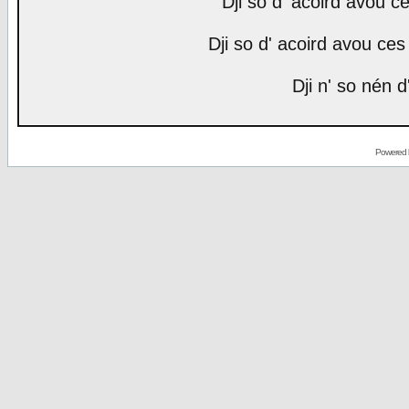
Dji so d' acoird avou ce
Dji so d' acoird avou ces 
Dji n' so nén d
Powered