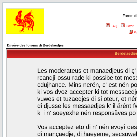
Forom di
FAQ
Cweri
Pr
Djivêye des foroms di Berdelaedjes
Berdelaedjes 
Les moderateus et manaedjeus di ç' f
rcandjî ossu rade ki possibe tot mess
cdujhance. Mins nerén, c' est nén po
ki vos dvoz accepter ki tot messaedje
vuwes et tuzaedjes di si oteur, et 
di djusse les messaedjes k' il årént 
k' i n' soeyexhe nén responsåves po
Vos acceptez eto di n' nén evoyî des
di mançaedje, di haeyeme, secsuwels 