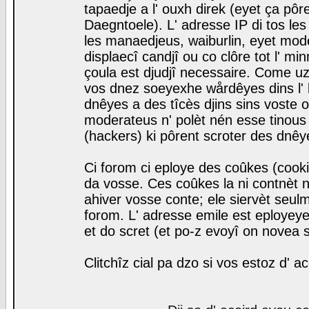
tapaedje a l' ouxh direk (eyet ça pô
Daegntoele). L' adresse IP di tos le
les manaedjeus, waiburlin, eyet modera
displaecî candjî ou co clôre tot l' m
çoula est djudjî necessaire. Come uz
vos dnez soeyexhe wårdêyes dins l' 
dnêyes a des tîcès djins sins voste o
moderateus n' polèt nén esse tinous
(hackers) ki pôrent scroter des dnêy
Ci forom ci eploye des coûkes (cook
da vosse. Ces coûkes la ni contnèt 
ahiver vosse conte; ele siervèt seulm
forom. L' adresse emile est eployeye 
et do scret (et po-z evoyî on novea s
Clitchîz cial pa dzo si vos estoz d' a