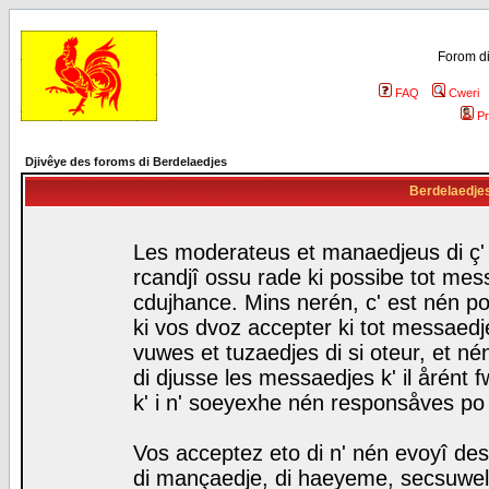
Forom di
FAQ
Cweri
Pr
Djivêye des foroms di Berdelaedjes
Berdelaedjes 
Les moderateus et manaedjeus di ç' f
rcandjî ossu rade ki possibe tot mess
cdujhance. Mins nerén, c' est nén po
ki vos dvoz accepter ki tot messaedje
vuwes et tuzaedjes di si oteur, et 
di djusse les messaedjes k' il årént 
k' i n' soeyexhe nén responsåves po
Vos acceptez eto di n' nén evoyî des
di mançaedje, di haeyeme, secsuwels 