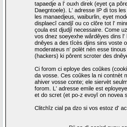
tapaedje a l' ouxh direk (eyet ça pô
Daegntoele). L' adresse IP di tos le
les manaedjeus, waiburlin, eyet modera
displaecî candjî ou co clôre tot l' m
çoula est djudjî necessaire. Come uz
vos dnez soeyexhe wårdêyes dins l' 
dnêyes a des tîcès djins sins voste o
moderateus n' polèt nén esse tinous
(hackers) ki pôrent scroter des dnêy
Ci forom ci eploye des coûkes (cook
da vosse. Ces coûkes la ni contnèt 
ahiver vosse conte; ele siervèt seulm
forom. L' adresse emile est eployeye 
et do scret (et po-z evoyî on novea s
Clitchîz cial pa dzo si vos estoz d' a