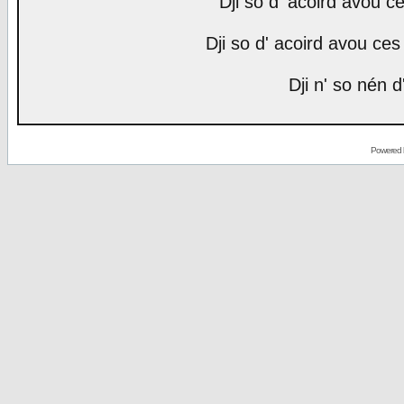
Dji so d' acoird avou ce
Dji so d' acoird avou ces 
Dji n' so nén d
Powered