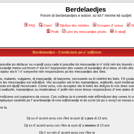
Berdelaedjes
Forom di berdelaedjes e walon, so tot l' minme ké sudjet
FAQ
Cweri
Djivêye des mimbes
Groupes d' uzeus
S
Profil
Lére les messaedjes privés
S' elodjî
Berdelaedjes - Condicions po s' edjîstrer
possibe po disfacer ou rcandjî ossu rade ki possibe tot messaedje ki n' shût nén les bounès rî
ssaedje metou sol forom n' est ki l' espression des vuwes et tuzaedjes di si oteur, et nén d
cceptez eto k' i n' soeyexhe nén responsåves po les messaedjes des ôtes.
traitants, vulgaires, di mançaedje, di haeyeme, secsuwels ou ki violrént les lwès. Fé çoula k
s les messaedjes est wårdêye. Vos acceptez eto ki les manaedjeus, waiburlin, eyet moderateus d
i çoula est djudjî necessaire. Come uzeu, vos acceptez eto ki totes les dnêyes ki vos dnez so
. Li waiburlin, manaedjeus ou moderateus n' polèt nén esse tinous responsåves d' ene atake d
rmåcions sol copiutrece da vosse. Ces coûkes la ni contnèt nole infôrmåcion des cenes ki vo
eployeye seulmint po l' acertinaedje di vost edjîstraedje et do scret (et po-z evoyî on novea sc
ns la.
Dji so d' acoird avou ces rîles la eyet dj' a
pus
di 13 ans
Dji so d' acoird avou ces rîles la eyet dj' a
moens
di 13 ans
Dji n' so nén d' acoird avou ces rîles la