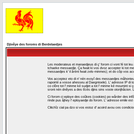
Djivêye des foroms di Berdelaedjes
Les moderateus et manaedjeus di ç' forom ci vont fé tot leu 
tchaeke messaedje. Ça fwait ki vos dvoz accepter ki tot me
messaedjes k' il årént fwait zels-minmes); et do côp vos a
Vos acceptez eto di n' nén evoyî des messaedjes måhonteus, 
rapoirté a vosse ahesseu al Daegntoele). L' adresse IP di to
co clôre tot l' minme ké sudjet a tot l' minme ké moumint s
sront nén dnêyes a des tîcès djins sins voste otorijhåcion
Ci forom ci eploye des coûkes (cookies) po wårder des infô
rinde pus åjhey l' eployaedje do forom. L' adresse emile est 
Clitchîz cial pa dzo si vos estoz d' acoird avou ces condicio