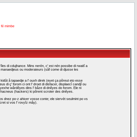
i fé mimbe
les di cdujhance. Mins nerén, c' est nén possibe di rwaitî a
es manaedjeus ou moderateurs (såf come di djusse les
idût å tapaedje a l' ouxh direk (eyet ça pôreut eto esse
i ç' forom ci ont l' droet di disfacer, displaecî candjî ou
eyexhe wårdêyes dins l' båze di dnêyes do forom. Ele ni
i hacneus (hackers) ki pôrent scroter des dnêyes.
s dnez po-z ahiver vosse conte; ele siervèt seulmint po vs
ret si vos l' rovyîz måy).