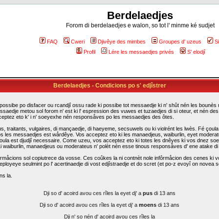
Berdelaedjes
Forom di berdelaedjes e walon, so tot l' minme ké sudjet
FAQ
Cweri
Djivêye des mimbes
Groupes d' uzeus
S
Profil
Lére les messaedjes privés
S' elodjî
Berdelaedjes - Condicions po s' edjîstrer
possibe po disfacer ou rcandjî ossu rade ki possibe tot messaedje ki n' shût nén les bounès rî
ssaedje metou sol forom n' est ki l' espression des vuwes et tuzaedjes di si oteur, et nén d
cceptez eto k' i n' soeyexhe nén responsåves po les messaedjes des ôtes.
traitants, vulgaires, di mançaedje, di haeyeme, secsuwels ou ki violrént les lwès. Fé çoula k
s les messaedjes est wårdêye. Vos acceptez eto ki les manaedjeus, waiburlin, eyet moderateus d
i çoula est djudjî necessaire. Come uzeu, vos acceptez eto ki totes les dnêyes ki vos dnez so
. Li waiburlin, manaedjeus ou moderateus n' polèt nén esse tinous responsåves d' ene atake d
rmåcions sol copiutrece da vosse. Ces coûkes la ni contnèt nole infôrmåcion des cenes ki vo
eployeye seulmint po l' acertinaedje di vost edjîstraedje et do scret (et po-z evoyî on novea sc
ns la.
Dji so d' acoird avou ces rîles la eyet dj' a
pus
di 13 ans
Dji so d' acoird avou ces rîles la eyet dj' a
moens
di 13 ans
Dji n' so nén d' acoird avou ces rîles la