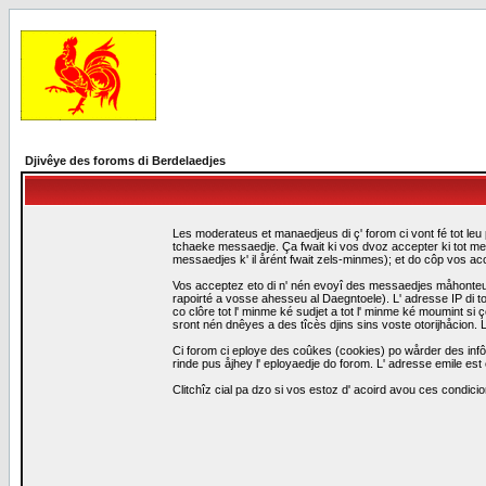
Djivêye des foroms di Berdelaedjes
Les moderateus et manaedjeus di ç' forom ci vont fé tot leu 
tchaeke messaedje. Ça fwait ki vos dvoz accepter ki tot me
messaedjes k' il årént fwait zels-minmes); et do côp vos a
Vos acceptez eto di n' nén evoyî des messaedjes måhonteus, 
rapoirté a vosse ahesseu al Daegntoele). L' adresse IP di to
co clôre tot l' minme ké sudjet a tot l' minme ké moumint s
sront nén dnêyes a des tîcès djins sins voste otorijhåcion
Ci forom ci eploye des coûkes (cookies) po wårder des infô
rinde pus åjhey l' eployaedje do forom. L' adresse emile est 
Clitchîz cial pa dzo si vos estoz d' acoird avou ces condicio