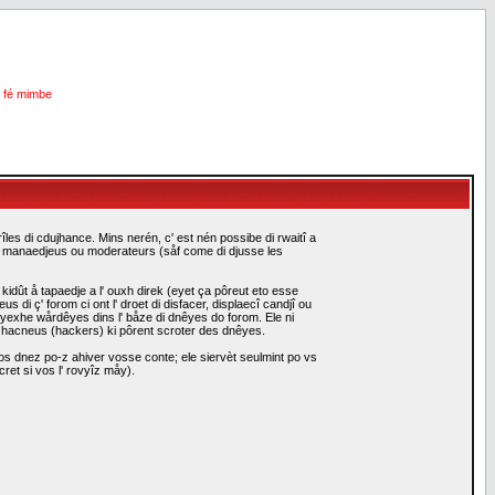
i fé mimbe
les di cdujhance. Mins nerén, c' est nén possibe di rwaitî a
es manaedjeus ou moderateurs (såf come di djusse les
idût å tapaedje a l' ouxh direk (eyet ça pôreut eto esse
i ç' forom ci ont l' droet di disfacer, displaecî candjî ou
eyexhe wårdêyes dins l' båze di dnêyes do forom. Ele ni
i hacneus (hackers) ki pôrent scroter des dnêyes.
s dnez po-z ahiver vosse conte; ele siervèt seulmint po vs
ret si vos l' rovyîz måy).