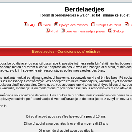
Berdelaedjes
Forom di berdelaedjes e walon, so tot l' minme ké sudjet
FAQ
Cweri
Djivêye des mimbes
Groupes d' uzeus
S
Profil
Lére les messaedjes privés
S' elodjî
Berdelaedjes - Condicions po s' edjîstrer
possibe po disfacer ou rcandjî ossu rade ki possibe tot messaedje ki n' shût nén les bounès rî
ssaedje metou sol forom n' est ki l' espression des vuwes et tuzaedjes di si oteur, et nén d
cceptez eto k' i n' soeyexhe nén responsåves po les messaedjes des ôtes.
traitants, vulgaires, di mançaedje, di haeyeme, secsuwels ou ki violrént les lwès. Fé çoula k
s les messaedjes est wårdêye. Vos acceptez eto ki les manaedjeus, waiburlin, eyet moderateus d
i çoula est djudjî necessaire. Come uzeu, vos acceptez eto ki totes les dnêyes ki vos dnez so
. Li waiburlin, manaedjeus ou moderateus n' polèt nén esse tinous responsåves d' ene atake d
rmåcions sol copiutrece da vosse. Ces coûkes la ni contnèt nole infôrmåcion des cenes ki vo
eployeye seulmint po l' acertinaedje di vost edjîstraedje et do scret (et po-z evoyî on novea sc
ns la.
Dji so d' acoird avou ces rîles la eyet dj' a
pus
di 13 ans
Dji so d' acoird avou ces rîles la eyet dj' a
moens
di 13 ans
Dji n' so nén d' acoird avou ces rîles la