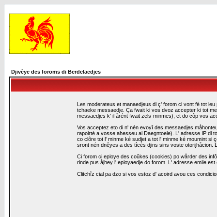
Djivêye des foroms di Berdelaedjes
Les moderateus et manaedjeus di ç' forom ci vont fé tot leu 
tchaeke messaedje. Ça fwait ki vos dvoz accepter ki tot me
messaedjes k' il årént fwait zels-minmes); et do côp vos a
Vos acceptez eto di n' nén evoyî des messaedjes måhonteus, 
rapoirté a vosse ahesseu al Daegntoele). L' adresse IP di to
co clôre tot l' minme ké sudjet a tot l' minme ké moumint s
sront nén dnêyes a des tîcès djins sins voste otorijhåcion
Ci forom ci eploye des coûkes (cookies) po wårder des infô
rinde pus åjhey l' eployaedje do forom. L' adresse emile est 
Clitchîz cial pa dzo si vos estoz d' acoird avou ces condicio