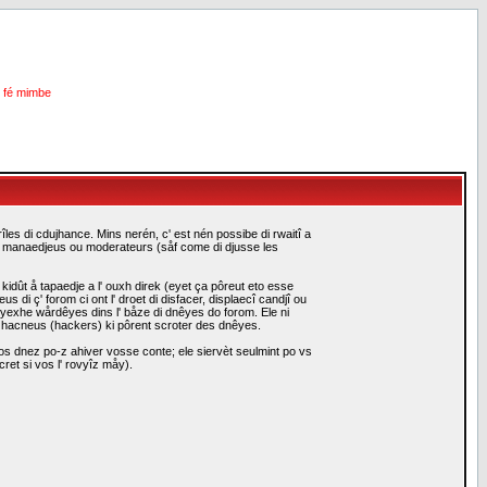
i fé mimbe
les di cdujhance. Mins nerén, c' est nén possibe di rwaitî a
es manaedjeus ou moderateurs (såf come di djusse les
idût å tapaedje a l' ouxh direk (eyet ça pôreut eto esse
i ç' forom ci ont l' droet di disfacer, displaecî candjî ou
eyexhe wårdêyes dins l' båze di dnêyes do forom. Ele ni
i hacneus (hackers) ki pôrent scroter des dnêyes.
s dnez po-z ahiver vosse conte; ele siervèt seulmint po vs
ret si vos l' rovyîz måy).