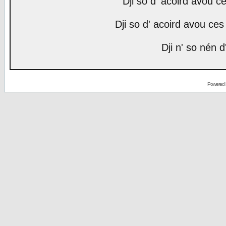
Dji so d' acoird avou ce
Dji so d' acoird avou ces 
Dji n' so nén d
Powered