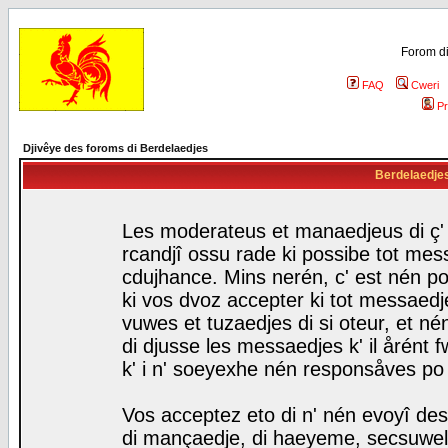
Forom di
FAQ
Cweri
Pr
Djivêye des foroms di Berdelaedjes
Berdelaedjes 
Les moderateus et manaedjeus di ç' f
rcandjî ossu rade ki possibe tot mess
cdujhance. Mins nerén, c' est nén po
ki vos dvoz accepter ki tot messaedje
vuwes et tuzaedjes di si oteur, et 
di djusse les messaedjes k' il årént 
k' i n' soeyexhe nén responsåves po
Vos acceptez eto di n' nén evoyî des
di mançaedje, di haeyeme, secsuwels 