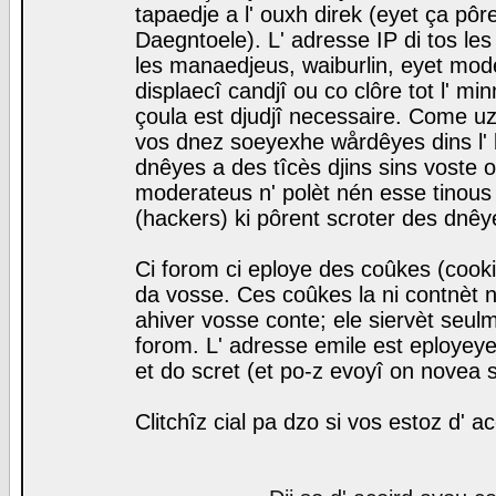
tapaedje a l' ouxh direk (eyet ça pô
Daegntoele). L' adresse IP di tos le
les manaedjeus, waiburlin, eyet modera
displaecî candjî ou co clôre tot l' m
çoula est djudjî necessaire. Come uz
vos dnez soeyexhe wårdêyes dins l' 
dnêyes a des tîcès djins sins voste o
moderateus n' polèt nén esse tinous
(hackers) ki pôrent scroter des dnêy
Ci forom ci eploye des coûkes (cook
da vosse. Ces coûkes la ni contnèt 
ahiver vosse conte; ele siervèt seulm
forom. L' adresse emile est eployeye 
et do scret (et po-z evoyî on novea s
Clitchîz cial pa dzo si vos estoz d' a