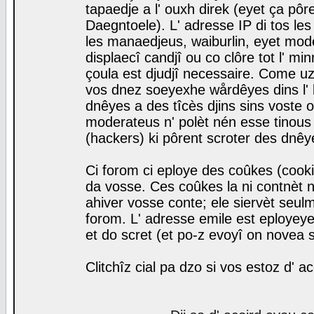
tapaedje a l' ouxh direk (eyet ça pô
Daegntoele). L' adresse IP di tos le
les manaedjeus, waiburlin, eyet modera
displaecî candjî ou co clôre tot l' m
çoula est djudjî necessaire. Come uz
vos dnez soeyexhe wårdêyes dins l' 
dnêyes a des tîcès djins sins voste o
moderateus n' polèt nén esse tinous
(hackers) ki pôrent scroter des dnêy
Ci forom ci eploye des coûkes (cook
da vosse. Ces coûkes la ni contnèt 
ahiver vosse conte; ele siervèt seulm
forom. L' adresse emile est eployeye 
et do scret (et po-z evoyî on novea s
Clitchîz cial pa dzo si vos estoz d' a