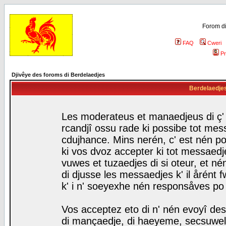
Forom di
FAQ
Cweri
Pr
Djivêye des foroms di Berdelaedjes
Berdelaedjes 
Les moderateus et manaedjeus di ç' f
rcandjî ossu rade ki possibe tot mess
cdujhance. Mins nerén, c' est nén po
ki vos dvoz accepter ki tot messaedje
vuwes et tuzaedjes di si oteur, et 
di djusse les messaedjes k' il årént 
k' i n' soeyexhe nén responsåves po
Vos acceptez eto di n' nén evoyî des
di mançaedje, di haeyeme, secsuwels 