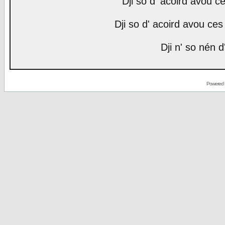
Dji so d' acoird avou ce
Dji so d' acoird avou ces 
Dji n' so nén d
Powered