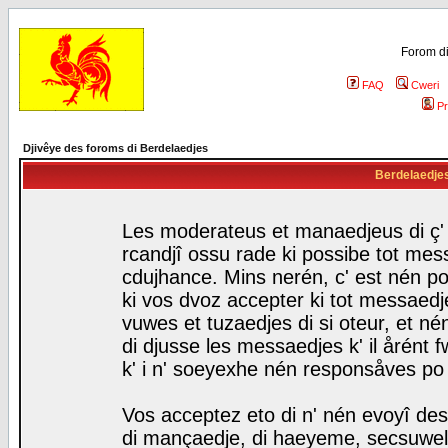
Forom di
FAQ
Cweri
Pr
Djivêye des foroms di Berdelaedjes
Berdelaedjes 
Les moderateus et manaedjeus di ç' f
rcandjî ossu rade ki possibe tot mess
cdujhance. Mins nerén, c' est nén po
ki vos dvoz accepter ki tot messaedje
vuwes et tuzaedjes di si oteur, et 
di djusse les messaedjes k' il årént 
k' i n' soeyexhe nén responsåves po
Vos acceptez eto di n' nén evoyî des
di mançaedje, di haeyeme, secsuwels 