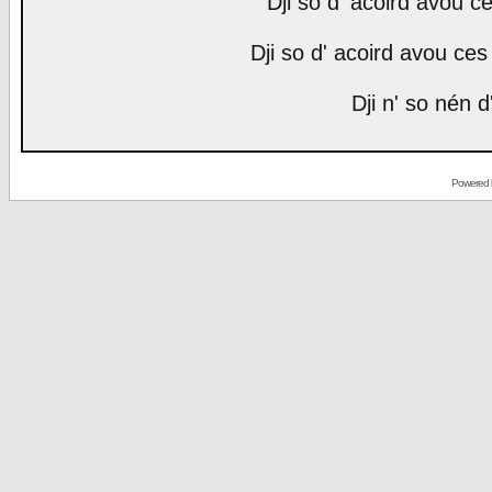
Dji so d' acoird avou ce
Dji so d' acoird avou ces 
Dji n' so nén d
Powered