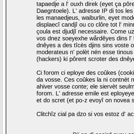
tapaedje a l' ouxh direk (eyet ça pô
Daegntoele). L' adresse IP di tos le
les manaedjeus, waiburlin, eyet modera
displaecî candjî ou co clôre tot l' m
çoula est djudjî necessaire. Come uz
vos dnez soeyexhe wårdêyes dins l' 
dnêyes a des tîcès djins sins voste o
moderateus n' polèt nén esse tinous
(hackers) ki pôrent scroter des dnêy
Ci forom ci eploye des coûkes (cook
da vosse. Ces coûkes la ni contnèt 
ahiver vosse conte; ele siervèt seulm
forom. L' adresse emile est eployeye 
et do scret (et po-z evoyî on novea s
Clitchîz cial pa dzo si vos estoz d' a