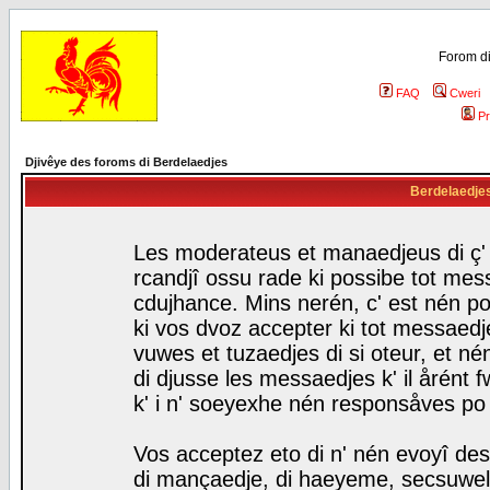
Forom di
FAQ
Cweri
Pr
Djivêye des foroms di Berdelaedjes
Berdelaedjes 
Les moderateus et manaedjeus di ç' f
rcandjî ossu rade ki possibe tot mess
cdujhance. Mins nerén, c' est nén po
ki vos dvoz accepter ki tot messaedje
vuwes et tuzaedjes di si oteur, et 
di djusse les messaedjes k' il årént 
k' i n' soeyexhe nén responsåves po
Vos acceptez eto di n' nén evoyî des
di mançaedje, di haeyeme, secsuwels 