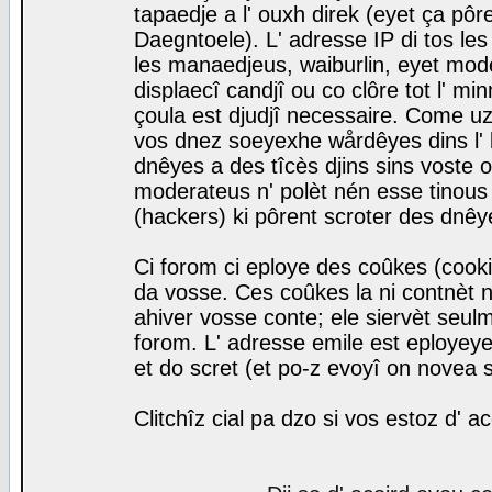
tapaedje a l' ouxh direk (eyet ça pô
Daegntoele). L' adresse IP di tos le
les manaedjeus, waiburlin, eyet modera
displaecî candjî ou co clôre tot l' m
çoula est djudjî necessaire. Come uz
vos dnez soeyexhe wårdêyes dins l' 
dnêyes a des tîcès djins sins voste o
moderateus n' polèt nén esse tinous
(hackers) ki pôrent scroter des dnêy
Ci forom ci eploye des coûkes (cook
da vosse. Ces coûkes la ni contnèt 
ahiver vosse conte; ele siervèt seulm
forom. L' adresse emile est eployeye 
et do scret (et po-z evoyî on novea s
Clitchîz cial pa dzo si vos estoz d' a