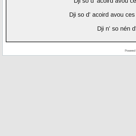
Dji so d' acoird avou ce
Dji so d' acoird avou ces 
Dji n' so nén d
Powered