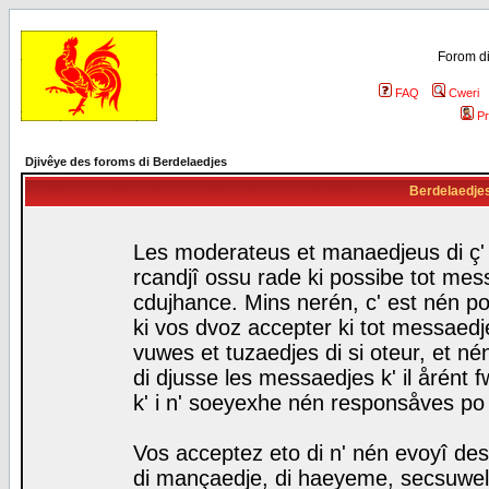
Forom di
FAQ
Cweri
Pr
Djivêye des foroms di Berdelaedjes
Berdelaedjes 
Les moderateus et manaedjeus di ç' f
rcandjî ossu rade ki possibe tot mess
cdujhance. Mins nerén, c' est nén po
ki vos dvoz accepter ki tot messaedje
vuwes et tuzaedjes di si oteur, et 
di djusse les messaedjes k' il årént 
k' i n' soeyexhe nén responsåves po
Vos acceptez eto di n' nén evoyî des
di mançaedje, di haeyeme, secsuwels 