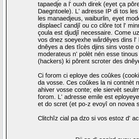
tapaedje a l' ouxh direk (eyet ça pô
Daegntoele). L' adresse IP di tos le
les manaedjeus, waiburlin, eyet modera
displaecî candjî ou co clôre tot l' m
çoula est djudjî necessaire. Come uz
vos dnez soeyexhe wårdêyes dins l' 
dnêyes a des tîcès djins sins voste o
moderateus n' polèt nén esse tinous
(hackers) ki pôrent scroter des dnêy
Ci forom ci eploye des coûkes (cook
da vosse. Ces coûkes la ni contnèt 
ahiver vosse conte; ele siervèt seulm
forom. L' adresse emile est eployeye 
et do scret (et po-z evoyî on novea s
Clitchîz cial pa dzo si vos estoz d' a