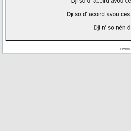
Dji so d' acoird avou ce
Dji so d' acoird avou ces 
Dji n' so nén d
Powered