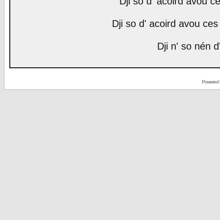
Dji so d' acoird avou ce
Dji so d' acoird avou ces 
Dji n' so nén d
Powered