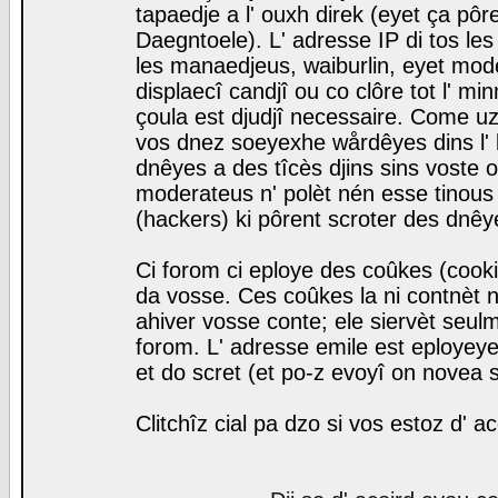
tapaedje a l' ouxh direk (eyet ça pô
Daegntoele). L' adresse IP di tos le
les manaedjeus, waiburlin, eyet modera
displaecî candjî ou co clôre tot l' m
çoula est djudjî necessaire. Come uz
vos dnez soeyexhe wårdêyes dins l' 
dnêyes a des tîcès djins sins voste o
moderateus n' polèt nén esse tinous
(hackers) ki pôrent scroter des dnêy
Ci forom ci eploye des coûkes (cook
da vosse. Ces coûkes la ni contnèt 
ahiver vosse conte; ele siervèt seulm
forom. L' adresse emile est eployeye 
et do scret (et po-z evoyî on novea s
Clitchîz cial pa dzo si vos estoz d' a