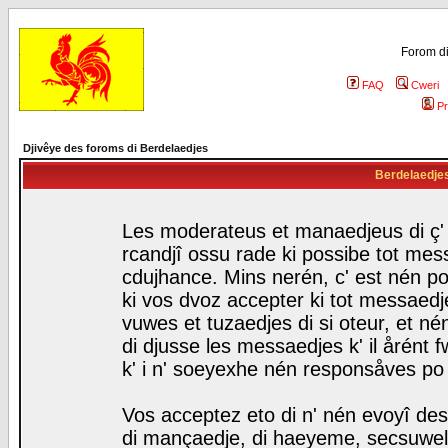
Forom di
FAQ
Cweri
Pr
Djivêye des foroms di Berdelaedjes
Berdelaedjes 
Les moderateus et manaedjeus di ç' f
rcandjî ossu rade ki possibe tot mess
cdujhance. Mins nerén, c' est nén po
ki vos dvoz accepter ki tot messaedje
vuwes et tuzaedjes di si oteur, et 
di djusse les messaedjes k' il årént 
k' i n' soeyexhe nén responsåves po
Vos acceptez eto di n' nén evoyî des
di mançaedje, di haeyeme, secsuwels 