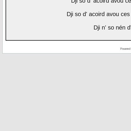
Dji so d' acoird avou ce
Dji so d' acoird avou ces 
Dji n' so nén d
Powered