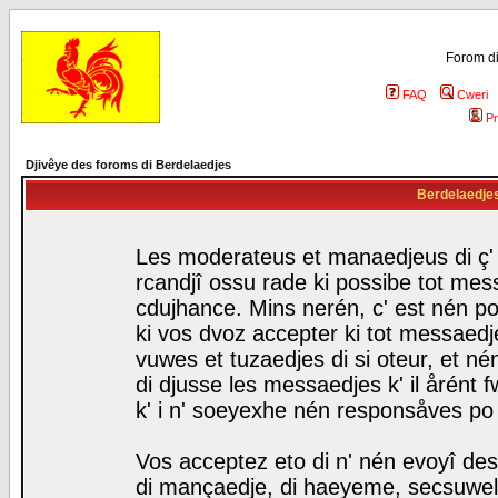
Forom di
FAQ
Cweri
Pr
Djivêye des foroms di Berdelaedjes
Berdelaedjes 
Les moderateus et manaedjeus di ç' f
rcandjî ossu rade ki possibe tot mess
cdujhance. Mins nerén, c' est nén po
ki vos dvoz accepter ki tot messaedje
vuwes et tuzaedjes di si oteur, et 
di djusse les messaedjes k' il årént 
k' i n' soeyexhe nén responsåves po
Vos acceptez eto di n' nén evoyî des
di mançaedje, di haeyeme, secsuwels 