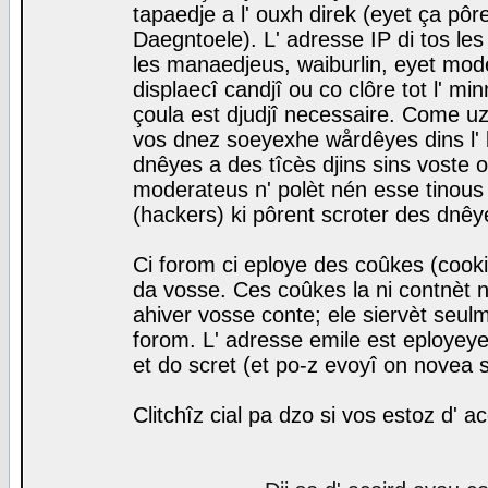
tapaedje a l' ouxh direk (eyet ça pô
Daegntoele). L' adresse IP di tos le
les manaedjeus, waiburlin, eyet modera
displaecî candjî ou co clôre tot l' m
çoula est djudjî necessaire. Come uz
vos dnez soeyexhe wårdêyes dins l' 
dnêyes a des tîcès djins sins voste o
moderateus n' polèt nén esse tinous
(hackers) ki pôrent scroter des dnêy
Ci forom ci eploye des coûkes (cook
da vosse. Ces coûkes la ni contnèt 
ahiver vosse conte; ele siervèt seulm
forom. L' adresse emile est eployeye 
et do scret (et po-z evoyî on novea s
Clitchîz cial pa dzo si vos estoz d' a