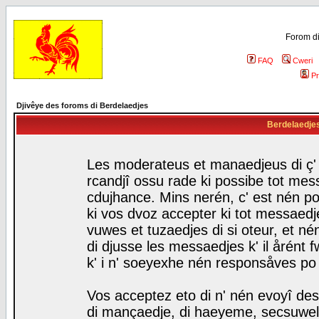
Forom di
FAQ
Cweri
Pr
Djivêye des foroms di Berdelaedjes
Berdelaedjes 
Les moderateus et manaedjeus di ç' f
rcandjî ossu rade ki possibe tot mess
cdujhance. Mins nerén, c' est nén po
ki vos dvoz accepter ki tot messaedje
vuwes et tuzaedjes di si oteur, et 
di djusse les messaedjes k' il årént 
k' i n' soeyexhe nén responsåves po
Vos acceptez eto di n' nén evoyî des
di mançaedje, di haeyeme, secsuwels 