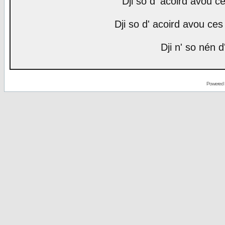
Dji so d' acoird avou ce
Dji so d' acoird avou ces 
Dji n' so nén d
Powered