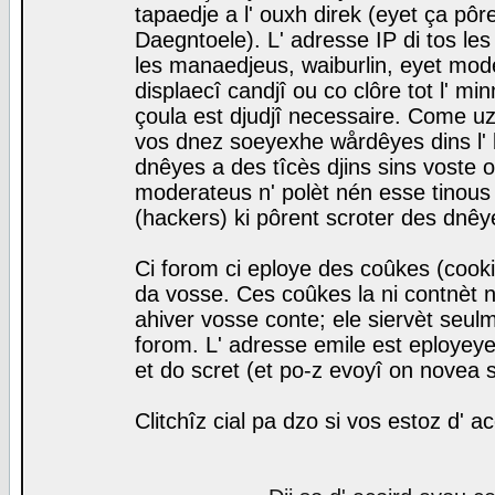
tapaedje a l' ouxh direk (eyet ça pô
Daegntoele). L' adresse IP di tos le
les manaedjeus, waiburlin, eyet modera
displaecî candjî ou co clôre tot l' m
çoula est djudjî necessaire. Come uz
vos dnez soeyexhe wårdêyes dins l' 
dnêyes a des tîcès djins sins voste o
moderateus n' polèt nén esse tinous
(hackers) ki pôrent scroter des dnêy
Ci forom ci eploye des coûkes (cook
da vosse. Ces coûkes la ni contnèt 
ahiver vosse conte; ele siervèt seulm
forom. L' adresse emile est eployeye 
et do scret (et po-z evoyî on novea s
Clitchîz cial pa dzo si vos estoz d' a