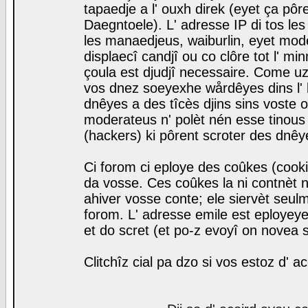
tapaedje a l' ouxh direk (eyet ça pô
Daegntoele). L' adresse IP di tos le
les manaedjeus, waiburlin, eyet modera
displaecî candjî ou co clôre tot l' m
çoula est djudjî necessaire. Come uz
vos dnez soeyexhe wårdêyes dins l' 
dnêyes a des tîcès djins sins voste o
moderateus n' polèt nén esse tinous
(hackers) ki pôrent scroter des dnêy
Ci forom ci eploye des coûkes (cook
da vosse. Ces coûkes la ni contnèt 
ahiver vosse conte; ele siervèt seulm
forom. L' adresse emile est eployeye 
et do scret (et po-z evoyî on novea s
Clitchîz cial pa dzo si vos estoz d' a