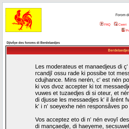
Forom di
FAQ
Cweri
Pr
Djivêye des foroms di Berdelaedjes
Berdelaedjes 
Les moderateus et manaedjeus di ç' f
rcandjî ossu rade ki possibe tot mess
cdujhance. Mins nerén, c' est nén po
ki vos dvoz accepter ki tot messaedje
vuwes et tuzaedjes di si oteur, et 
di djusse les messaedjes k' il årént 
k' i n' soeyexhe nén responsåves po
Vos acceptez eto di n' nén evoyî des
di mançaedje, di haeyeme, secsuwels 