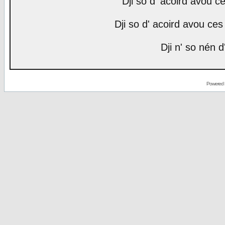
Dji so d' acoird avou ce
Dji so d' acoird avou ces 
Dji n' so nén d
Powered