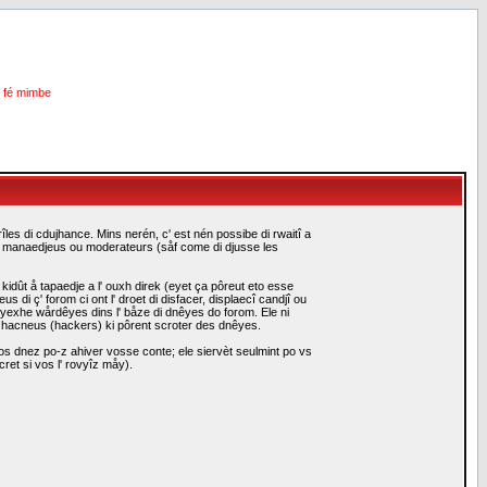
i fé mimbe
les di cdujhance. Mins nerén, c' est nén possibe di rwaitî a
es manaedjeus ou moderateurs (såf come di djusse les
idût å tapaedje a l' ouxh direk (eyet ça pôreut eto esse
i ç' forom ci ont l' droet di disfacer, displaecî candjî ou
eyexhe wårdêyes dins l' båze di dnêyes do forom. Ele ni
i hacneus (hackers) ki pôrent scroter des dnêyes.
s dnez po-z ahiver vosse conte; ele siervèt seulmint po vs
ret si vos l' rovyîz måy).