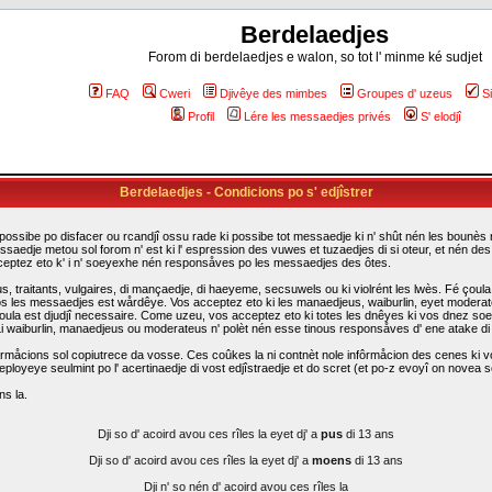
Berdelaedjes
Forom di berdelaedjes e walon, so tot l' minme ké sudjet
FAQ
Cweri
Djivêye des mimbes
Groupes d' uzeus
S
Profil
Lére les messaedjes privés
S' elodjî
Berdelaedjes - Condicions po s' edjîstrer
possibe po disfacer ou rcandjî ossu rade ki possibe tot messaedje ki n' shût nén les bounès rî
ssaedje metou sol forom n' est ki l' espression des vuwes et tuzaedjes di si oteur, et nén d
cceptez eto k' i n' soeyexhe nén responsåves po les messaedjes des ôtes.
traitants, vulgaires, di mançaedje, di haeyeme, secsuwels ou ki violrént les lwès. Fé çoula k
s les messaedjes est wårdêye. Vos acceptez eto ki les manaedjeus, waiburlin, eyet moderateus d
i çoula est djudjî necessaire. Come uzeu, vos acceptez eto ki totes les dnêyes ki vos dnez so
. Li waiburlin, manaedjeus ou moderateus n' polèt nén esse tinous responsåves d' ene atake d
rmåcions sol copiutrece da vosse. Ces coûkes la ni contnèt nole infôrmåcion des cenes ki vo
eployeye seulmint po l' acertinaedje di vost edjîstraedje et do scret (et po-z evoyî on novea sc
ns la.
Dji so d' acoird avou ces rîles la eyet dj' a
pus
di 13 ans
Dji so d' acoird avou ces rîles la eyet dj' a
moens
di 13 ans
Dji n' so nén d' acoird avou ces rîles la