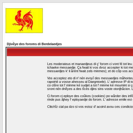
Djivêye des foroms di Berdelaedjes
Les moderateus et manaedjeus di ç' forom ci vont fé tot leu 
tchaeke messaedje. Ça fwait ki vos dvoz accepter ki tot me
messaedjes k' il årént fwait zels-minmes); et do côp vos a
Vos acceptez eto di n' nén evoyî des messaedjes måhonteus, 
rapoirté a vosse ahesseu al Daegntoele). L' adresse IP di to
co clôre tot l' minme ké sudjet a tot l' minme ké moumint s
sront nén dnêyes a des tîcès djins sins voste otorijhåcion
Ci forom ci eploye des coûkes (cookies) po wårder des infô
rinde pus åjhey l' eployaedje do forom. L' adresse emile est 
Clitchîz cial pa dzo si vos estoz d' acoird avou ces condicio