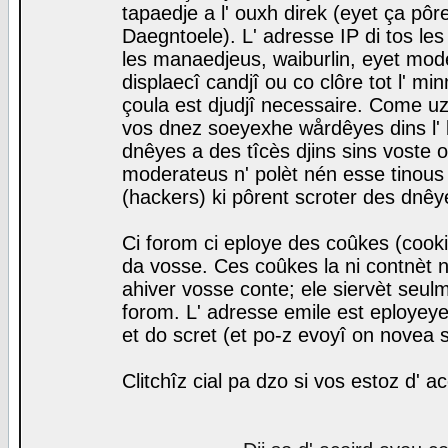
tapaedje a l' ouxh direk (eyet ça pô
Daegntoele). L' adresse IP di tos le
les manaedjeus, waiburlin, eyet modera
displaecî candjî ou co clôre tot l' m
çoula est djudjî necessaire. Come uz
vos dnez soeyexhe wårdêyes dins l' 
dnêyes a des tîcès djins sins voste o
moderateus n' polèt nén esse tinous
(hackers) ki pôrent scroter des dnêy
Ci forom ci eploye des coûkes (cook
da vosse. Ces coûkes la ni contnèt 
ahiver vosse conte; ele siervèt seulm
forom. L' adresse emile est eployeye 
et do scret (et po-z evoyî on novea s
Clitchîz cial pa dzo si vos estoz d' a