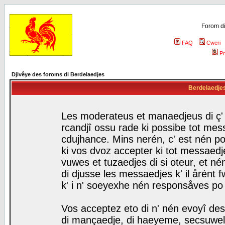
Forom di
FAQ
Cweri
Pr
Djivêye des foroms di Berdelaedjes
Berdelaedjes 
Les moderateus et manaedjeus di ç' f
rcandjî ossu rade ki possibe tot mess
cdujhance. Mins nerén, c' est nén po
ki vos dvoz accepter ki tot messaedje
vuwes et tuzaedjes di si oteur, et 
di djusse les messaedjes k' il årént 
k' i n' soeyexhe nén responsåves po
Vos acceptez eto di n' nén evoyî des
di mançaedje, di haeyeme, secsuwels 