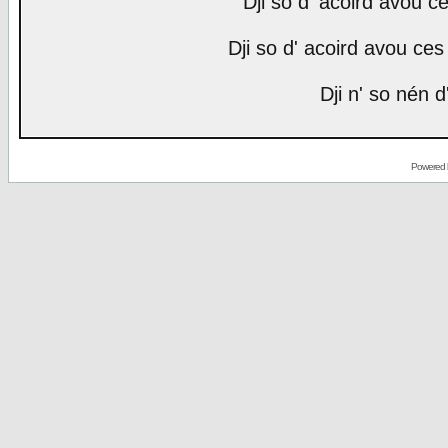
Dji so d' acoird avou ce
Dji so d' acoird avou ces 
Dji n' so nén d
Powered