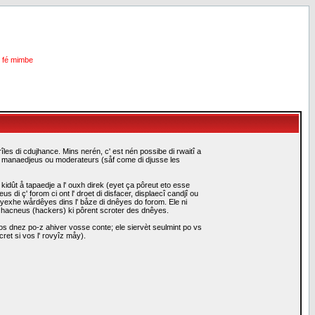
i fé mimbe
les di cdujhance. Mins nerén, c' est nén possibe di rwaitî a
es manaedjeus ou moderateurs (såf come di djusse les
idût å tapaedje a l' ouxh direk (eyet ça pôreut eto esse
i ç' forom ci ont l' droet di disfacer, displaecî candjî ou
eyexhe wårdêyes dins l' båze di dnêyes do forom. Ele ni
i hacneus (hackers) ki pôrent scroter des dnêyes.
s dnez po-z ahiver vosse conte; ele siervèt seulmint po vs
ret si vos l' rovyîz måy).