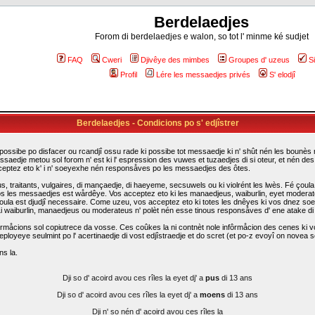
Berdelaedjes
Forom di berdelaedjes e walon, so tot l' minme ké sudjet
FAQ
Cweri
Djivêye des mimbes
Groupes d' uzeus
S
Profil
Lére les messaedjes privés
S' elodjî
Berdelaedjes - Condicions po s' edjîstrer
possibe po disfacer ou rcandjî ossu rade ki possibe tot messaedje ki n' shût nén les bounès rî
ssaedje metou sol forom n' est ki l' espression des vuwes et tuzaedjes di si oteur, et nén d
cceptez eto k' i n' soeyexhe nén responsåves po les messaedjes des ôtes.
traitants, vulgaires, di mançaedje, di haeyeme, secsuwels ou ki violrént les lwès. Fé çoula k
s les messaedjes est wårdêye. Vos acceptez eto ki les manaedjeus, waiburlin, eyet moderateus d
i çoula est djudjî necessaire. Come uzeu, vos acceptez eto ki totes les dnêyes ki vos dnez so
. Li waiburlin, manaedjeus ou moderateus n' polèt nén esse tinous responsåves d' ene atake d
rmåcions sol copiutrece da vosse. Ces coûkes la ni contnèt nole infôrmåcion des cenes ki vo
eployeye seulmint po l' acertinaedje di vost edjîstraedje et do scret (et po-z evoyî on novea sc
ns la.
Dji so d' acoird avou ces rîles la eyet dj' a
pus
di 13 ans
Dji so d' acoird avou ces rîles la eyet dj' a
moens
di 13 ans
Dji n' so nén d' acoird avou ces rîles la