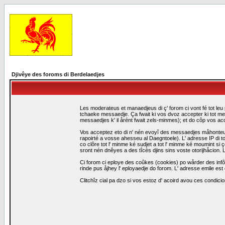
Djivêye des foroms di Berdelaedjes
Les moderateus et manaedjeus di ç' forom ci vont fé tot leu 
tchaeke messaedje. Ça fwait ki vos dvoz accepter ki tot me
messaedjes k' il årént fwait zels-minmes); et do côp vos a
Vos acceptez eto di n' nén evoyî des messaedjes måhonteus, 
rapoirté a vosse ahesseu al Daegntoele). L' adresse IP di to
co clôre tot l' minme ké sudjet a tot l' minme ké moumint s
sront nén dnêyes a des tîcès djins sins voste otorijhåcion
Ci forom ci eploye des coûkes (cookies) po wårder des infô
rinde pus åjhey l' eployaedje do forom. L' adresse emile est 
Clitchîz cial pa dzo si vos estoz d' acoird avou ces condicio