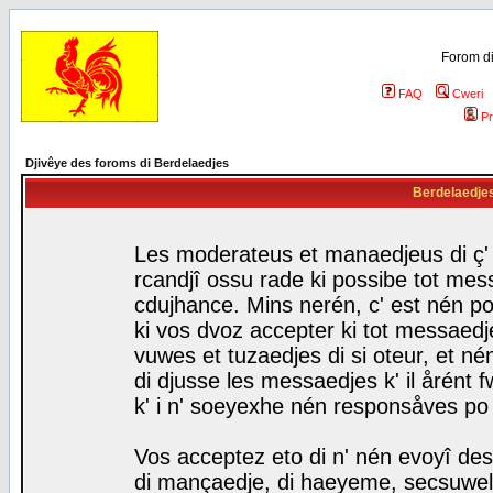
Forom di
FAQ
Cweri
Pr
Djivêye des foroms di Berdelaedjes
Berdelaedjes 
Les moderateus et manaedjeus di ç' f
rcandjî ossu rade ki possibe tot mess
cdujhance. Mins nerén, c' est nén po
ki vos dvoz accepter ki tot messaedje
vuwes et tuzaedjes di si oteur, et 
di djusse les messaedjes k' il årént 
k' i n' soeyexhe nén responsåves po
Vos acceptez eto di n' nén evoyî des
di mançaedje, di haeyeme, secsuwels 