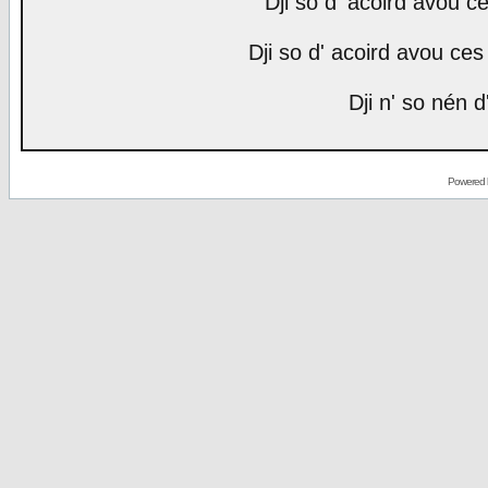
Dji so d' acoird avou ce
Dji so d' acoird avou ces 
Dji n' so nén d
Powered