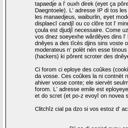
tapaedje a l' ouxh direk (eyet ça pô
Daegntoele). L' adresse IP di tos le
les manaedjeus, waiburlin, eyet modera
displaecî candjî ou co clôre tot l' m
çoula est djudjî necessaire. Come uz
vos dnez soeyexhe wårdêyes dins l' 
dnêyes a des tîcès djins sins voste o
moderateus n' polèt nén esse tinous
(hackers) ki pôrent scroter des dnêy
Ci forom ci eploye des coûkes (cook
da vosse. Ces coûkes la ni contnèt 
ahiver vosse conte; ele siervèt seulm
forom. L' adresse emile est eployeye 
et do scret (et po-z evoyî on novea s
Clitchîz cial pa dzo si vos estoz d' a