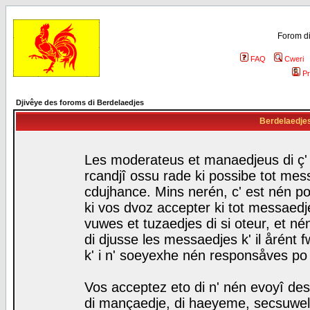
Forom di
FAQ
Cweri
Pr
Djivêye des foroms di Berdelaedjes
Berdelaedjes 
Les moderateus et manaedjeus di ç' f
rcandjî ossu rade ki possibe tot mess
cdujhance. Mins nerén, c' est nén po
ki vos dvoz accepter ki tot messaedje
vuwes et tuzaedjes di si oteur, et 
di djusse les messaedjes k' il årént 
k' i n' soeyexhe nén responsåves po
Vos acceptez eto di n' nén evoyî des
di mançaedje, di haeyeme, secsuwels 