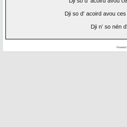
Dji so d' acoird avou ce
Dji so d' acoird avou ces 
Dji n' so nén d
Powered