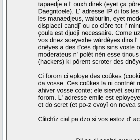
tapaedje a l' ouxh direk (eyet ça pô
Daegntoele). L' adresse IP di tos le
les manaedjeus, waiburlin, eyet modera
displaecî candjî ou co clôre tot l' m
çoula est djudjî necessaire. Come uz
vos dnez soeyexhe wårdêyes dins l' 
dnêyes a des tîcès djins sins voste o
moderateus n' polèt nén esse tinous
(hackers) ki pôrent scroter des dnêy
Ci forom ci eploye des coûkes (cook
da vosse. Ces coûkes la ni contnèt 
ahiver vosse conte; ele siervèt seulm
forom. L' adresse emile est eployeye 
et do scret (et po-z evoyî on novea s
Clitchîz cial pa dzo si vos estoz d' a