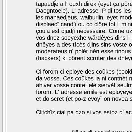
tapaedje a l' ouxh direk (eyet ça pô
Daegntoele). L' adresse IP di tos le
les manaedjeus, waiburlin, eyet modera
displaecî candjî ou co clôre tot l' m
çoula est djudjî necessaire. Come uz
vos dnez soeyexhe wårdêyes dins l' 
dnêyes a des tîcès djins sins voste o
moderateus n' polèt nén esse tinous
(hackers) ki pôrent scroter des dnêy
Ci forom ci eploye des coûkes (cook
da vosse. Ces coûkes la ni contnèt 
ahiver vosse conte; ele siervèt seulm
forom. L' adresse emile est eployeye 
et do scret (et po-z evoyî on novea s
Clitchîz cial pa dzo si vos estoz d' a