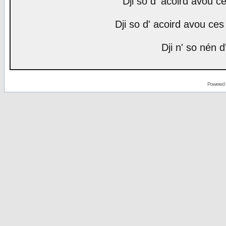
Dji so d' acoird avou ce
Dji so d' acoird avou ces 
Dji n' so nén d
Powered