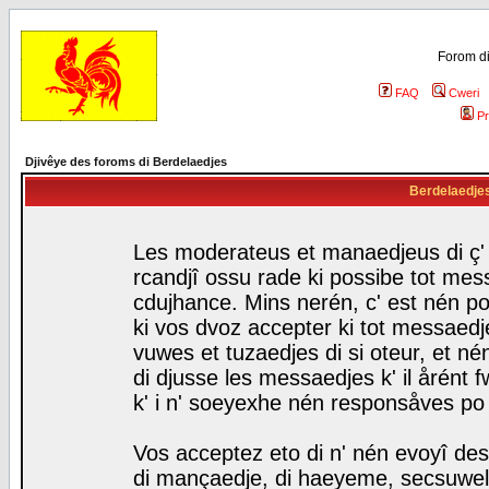
Forom di
FAQ
Cweri
Pr
Djivêye des foroms di Berdelaedjes
Berdelaedjes 
Les moderateus et manaedjeus di ç' f
rcandjî ossu rade ki possibe tot mess
cdujhance. Mins nerén, c' est nén po
ki vos dvoz accepter ki tot messaedje
vuwes et tuzaedjes di si oteur, et 
di djusse les messaedjes k' il årént 
k' i n' soeyexhe nén responsåves po
Vos acceptez eto di n' nén evoyî des
di mançaedje, di haeyeme, secsuwels 