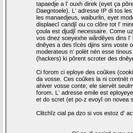
tapaedje a l' ouxh direk (eyet ça pô
Daegntoele). L' adresse IP di tos le
les manaedjeus, waiburlin, eyet modera
displaecî candjî ou co clôre tot l' m
çoula est djudjî necessaire. Come uz
vos dnez soeyexhe wårdêyes dins l' 
dnêyes a des tîcès djins sins voste o
moderateus n' polèt nén esse tinous
(hackers) ki pôrent scroter des dnêy
Ci forom ci eploye des coûkes (cook
da vosse. Ces coûkes la ni contnèt 
ahiver vosse conte; ele siervèt seulm
forom. L' adresse emile est eployeye 
et do scret (et po-z evoyî on novea s
Clitchîz cial pa dzo si vos estoz d' a