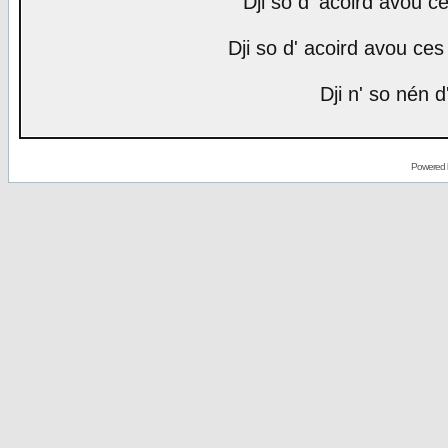
Dji so d' acoird avou ce
Dji so d' acoird avou ces 
Dji n' so nén d
Powered