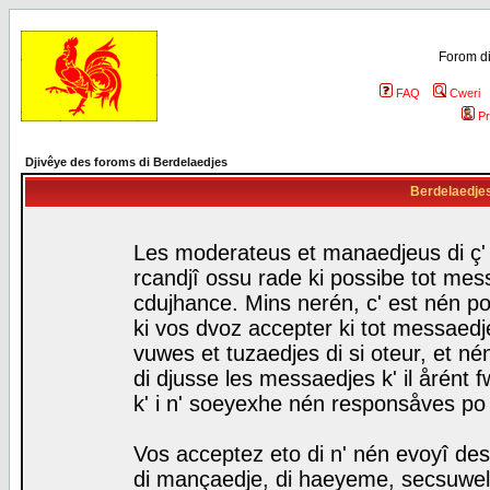
Forom di
FAQ
Cweri
Pr
Djivêye des foroms di Berdelaedjes
Berdelaedjes 
Les moderateus et manaedjeus di ç' f
rcandjî ossu rade ki possibe tot mess
cdujhance. Mins nerén, c' est nén po
ki vos dvoz accepter ki tot messaedje
vuwes et tuzaedjes di si oteur, et 
di djusse les messaedjes k' il årént 
k' i n' soeyexhe nén responsåves po
Vos acceptez eto di n' nén evoyî des
di mançaedje, di haeyeme, secsuwels 