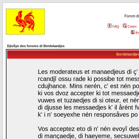
Forom di
FAQ
Cweri
Pr
Djivêye des foroms di Berdelaedjes
Berdelaedjes 
Les moderateus et manaedjeus di ç' f
rcandjî ossu rade ki possibe tot mess
cdujhance. Mins nerén, c' est nén po
ki vos dvoz accepter ki tot messaedje
vuwes et tuzaedjes di si oteur, et 
di djusse les messaedjes k' il årént 
k' i n' soeyexhe nén responsåves po
Vos acceptez eto di n' nén evoyî des
di mançaedje, di haeyeme, secsuwels 