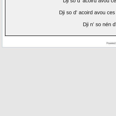
Dji so d' acoird avou ce
Dji so d' acoird avou ces 
Dji n' so nén d
Powered