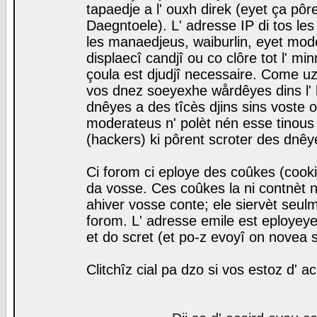
tapaedje a l' ouxh direk (eyet ça pô
Daegntoele). L' adresse IP di tos le
les manaedjeus, waiburlin, eyet modera
displaecî candjî ou co clôre tot l' m
çoula est djudjî necessaire. Come uz
vos dnez soeyexhe wårdêyes dins l' 
dnêyes a des tîcès djins sins voste o
moderateus n' polèt nén esse tinous
(hackers) ki pôrent scroter des dnêy
Ci forom ci eploye des coûkes (cook
da vosse. Ces coûkes la ni contnèt 
ahiver vosse conte; ele siervèt seulm
forom. L' adresse emile est eployeye 
et do scret (et po-z evoyî on novea s
Clitchîz cial pa dzo si vos estoz d' a